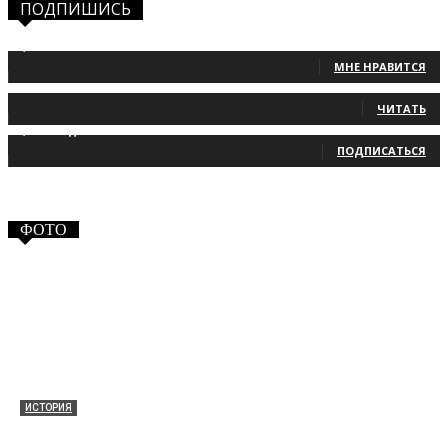
ПОДПИШИСЬ
1,483
Фанаты
МНЕ НРАВИТСЯ
131
Читатели
ЧИТАТЬ
2,660
Подписчики
ПОДПИСАТЬСЯ
ФОТО
ИСТОРИЯ
Таракановский форт 2021