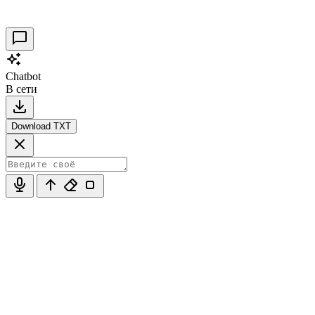
30.09.2021
0
Chatbot
В сети
Download TXT