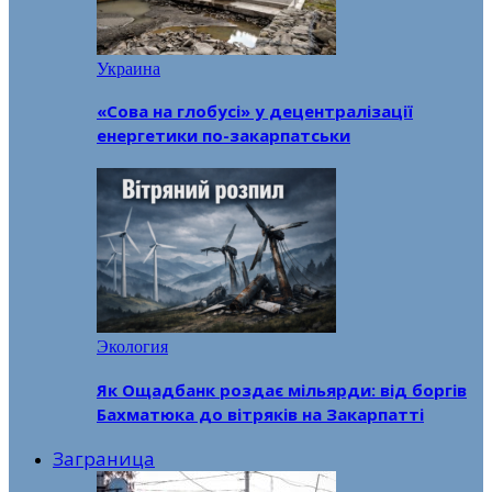
Украина
«Сова на глобусі» у децентралізації
енергетики по-закарпатськи
Экология
Як Ощадбанк роздає мільярди: від боргів
Бахматюка до вітряків на Закарпатті
Заграница