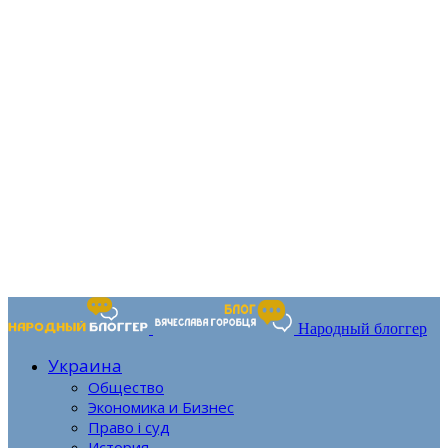
Народный блоггер
Украина
Общество
Экономика и Бизнес
Право і суд
История