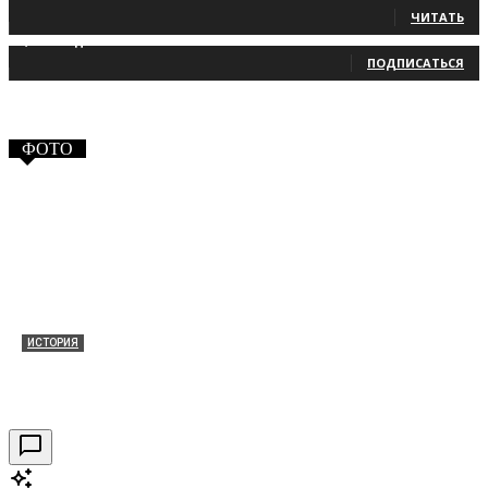
ЧИТАТЬ
2,660
Подписчики
ПОДПИСАТЬСЯ
ФОТО
ИСТОРИЯ
Таракановский форт 2021
30.09.2021
0