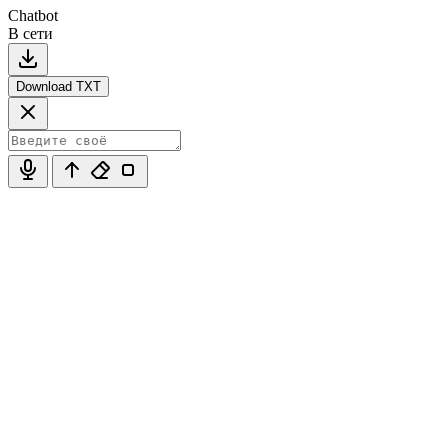
Chatbot
В сети
Download TXT