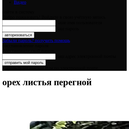
Видео
войти в систему
Добро пожаловать! Войдите в свою учётную запись
Ваше имя пользователя
Ваш пароль
Забыли пароль? получить помощь
восстановление пароля
Восстановите свой пароль
Ваш адрес электронной почты
Пароль будет выслан Вам по электронной почте.
орех листья перегной