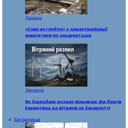
Украина
«Сова на глобусі» у децентралізації
енергетики по-закарпатськи
Экология
Як Ощадбанк роздає мільярди: від боргів
Бахматюка до вітряків на Закарпатті
Заграница