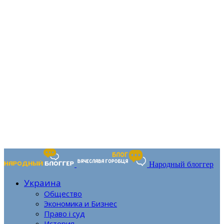
Народный блоггер
Украина
Общество
Экономика и Бизнес
Право і суд
История