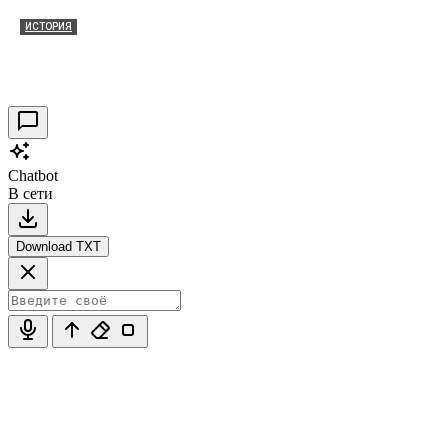
ИСТОРИЯ
Таракановский форт 2021
30.09.2021
0
Chatbot
В сети
Download TXT