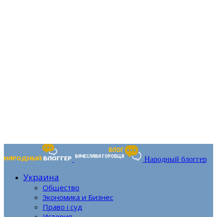
Народный блоггер
Украина
Общество
Экономика и Бизнес
Право і суд
История