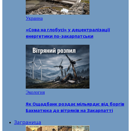
Украина
«Сова на глобусі» у децентралізації
енергетики по-закарпатськи
Экология
Як Ощадбанк роздає мільярди: від боргів
Бахматюка до вітряків на Закарпатті
Заграница