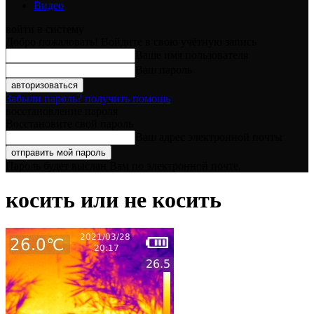
Видео
войти в систему
Добро пожаловать! Войдите в свою учётную запись
Ваше имя пользователя
Ваш пароль
Забыли пароль? получить помощь
восстановление пароля
Восстановите свой пароль
Ваш адрес электронной почты
Пароль будет выслан Вам по электронной почте.
косить или не косить