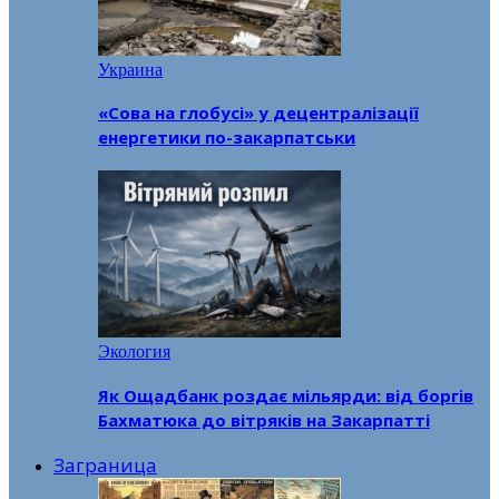
Украина
«Сова на глобусі» у децентралізації
енергетики по-закарпатськи
Экология
Як Ощадбанк роздає мільярди: від боргів
Бахматюка до вітряків на Закарпатті
Заграница