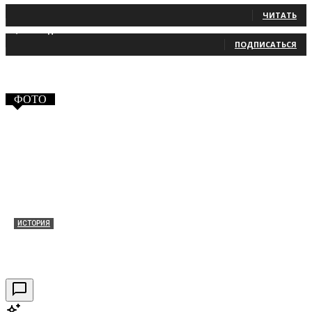
131
Читатели
ЧИТАТЬ
2,660
Подписчики
ПОДПИСАТЬСЯ
ФОТО
ИСТОРИЯ
Таракановский форт 2021
30.09.2021
0