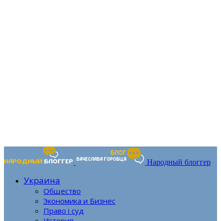
Народный блоггер
Украина
Общество
Экономика и Бизнес
Право і суд
История