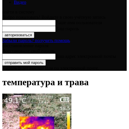
Видео
войти в систему
Добро пожаловать! Войдите в свою учётную запись
Ваше имя пользователя
Ваш пароль
Забыли пароль? получить помощь
восстановление пароля
Восстановите свой пароль
Ваш адрес электронной почты
Пароль будет выслан Вам по электронной почте.
температура и трава