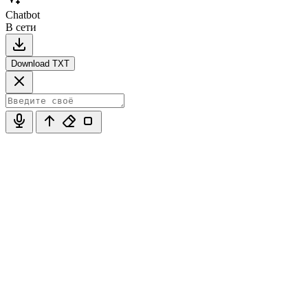
Chatbot
В сети
Download TXT