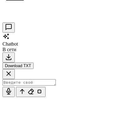
Таракановский форт 2021
30.09.2021
0
Chatbot
В сети
Download TXT