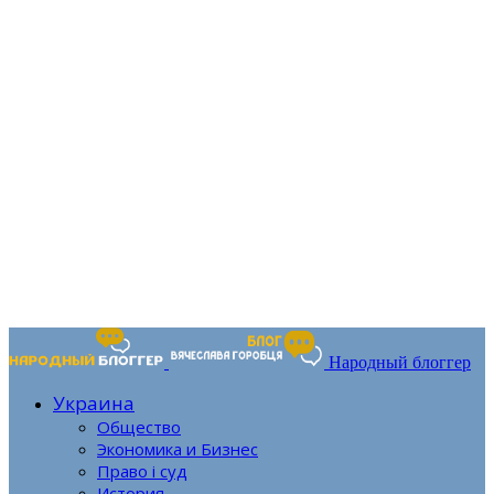
Народный блоггер
Украина
Общество
Экономика и Бизнес
Право і суд
История