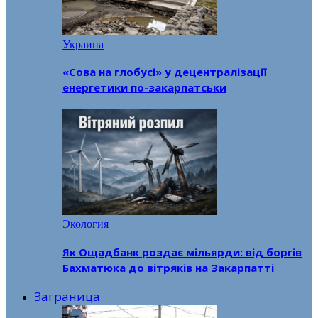
Украина
«Сова на глобусі» у децентралізації
енергетики по-закарпатськи
Экология
Як Ощадбанк роздає мільярди: від боргів
Бахматюка до вітряків на Закарпатті
Заграница