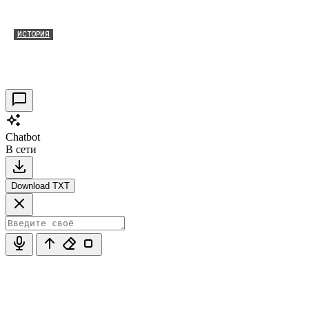
ИСТОРИЯ
Таракановский форт 2021
30.09.2021
0
Chatbot
В сети
Download TXT