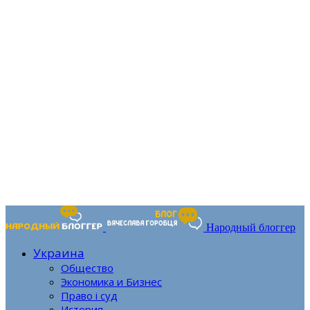
Народный блоггер
Украина
Общество
Экономика и Бизнес
Право і суд
История