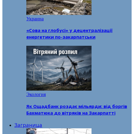
Украина
«Сова на глобусі» у децентралізації
енергетики по-закарпатськи
Экология
Як Ощадбанк роздає мільярди: від боргів
Бахматюка до вітряків на Закарпатті
Заграница