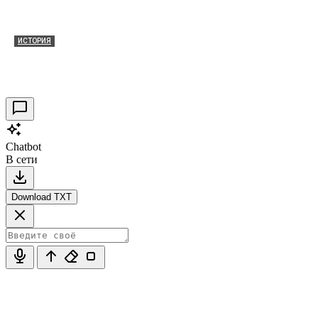
ИСТОРИЯ
Таракановский форт 2021
30.09.2021
0
Chatbot
В сети
Download TXT