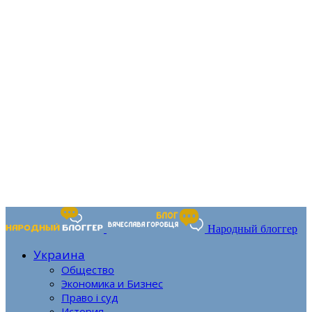
Народный блоггер
Украина
Общество
Экономика и Бизнес
Право і суд
История