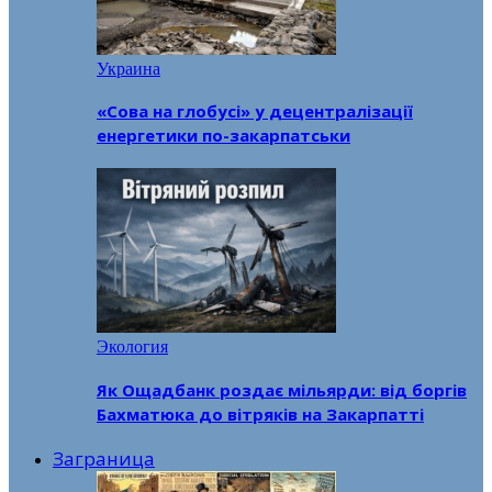
Украина
«Сова на глобусі» у децентралізації
енергетики по-закарпатськи
Экология
Як Ощадбанк роздає мільярди: від боргів
Бахматюка до вітряків на Закарпатті
Заграница