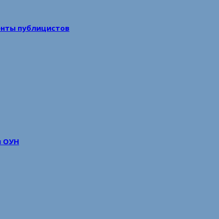
енты публицистов
м ОУН