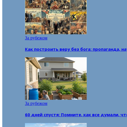
За рубежом
Как построить веру без бога: пропаганда, н
За рубежом
60 дней спустя: Помните, как все думали, ч