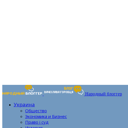
Народный блоггер
Украина
Общество
Экономика и Бизнес
Право і суд
История