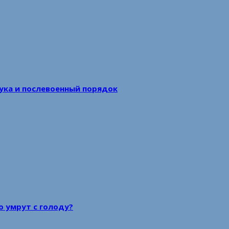
аука и послевоенный порядок
то умрут с голоду?