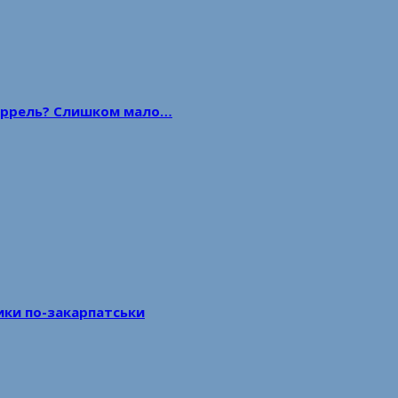
 баррель? Слишком мало…
тики по-закарпатськи