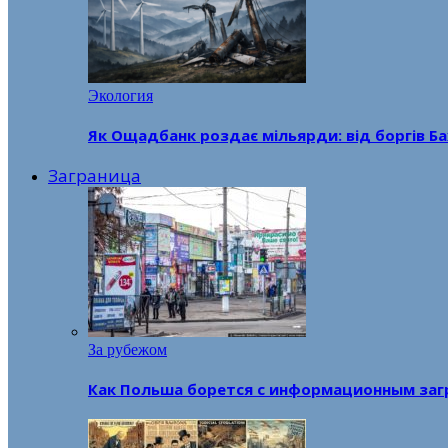
Экология
Як Ощадбанк роздає мільярди: від боргів Ба
Заграница
За рубежом
Как Польша борется с информационным заг