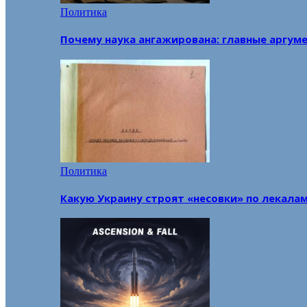
Политика
Почему наука ангажирована: главные аргум
Политика
Какую Украину строят «несовки» по лекала