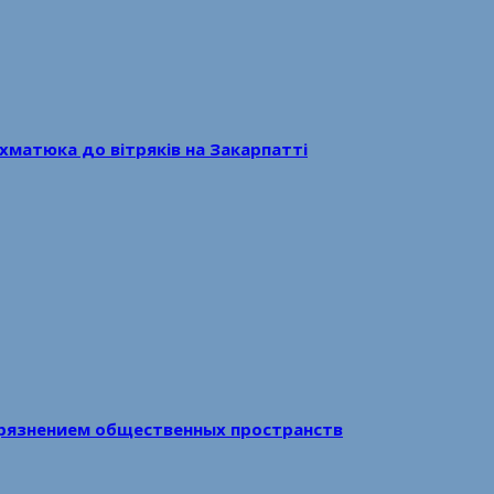
хматюка до вітряків на Закарпатті
рязнением общественных пространств