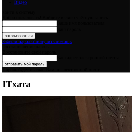
Видео
войти в систему
Добро пожаловать! Войдите в свою учётную запись
Ваше имя пользователя
Ваш пароль
Забыли пароль? получить помощь
восстановление пароля
Восстановите свой пароль
Ваш адрес электронной почты
Пароль будет выслан Вам по электронной почте.
ITхата