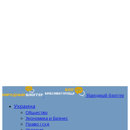
Народный блоггер
Украина
Общество
Экономика и Бизнес
Право і суд
История