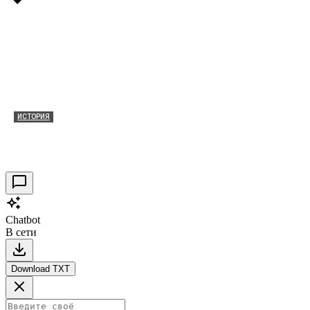
ИСТОРИЯ
Таракановский форт 2021
30.09.2021
0
Chatbot
В сети
Download TXT