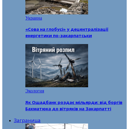
Украина
«Сова на глобусі» у децентралізації
енергетики по-закарпатськи
Экология
Як Ощадбанк роздає мільярди: від боргів
Бахматюка до вітряків на Закарпатті
Заграница