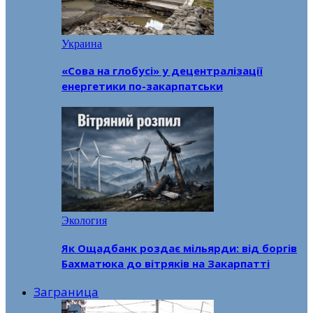
Украина
«Сова на глобусі» у децентралізації
енергетики по-закарпатськи
Экология
Як Ощадбанк роздає мільярди: від боргів
Бахматюка до вітряків на Закарпатті
Заграница