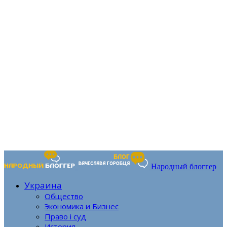
Народный блоггер
Украина
Общество
Экономика и Бизнес
Право і суд
История