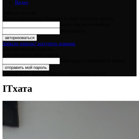
Видео
войти в систему
Добро пожаловать! Войдите в свою учётную запись
Ваше имя пользователя
Ваш пароль
Забыли пароль? получить помощь
восстановление пароля
Восстановите свой пароль
Ваш адрес электронной почты
Пароль будет выслан Вам по электронной почте.
ITхата