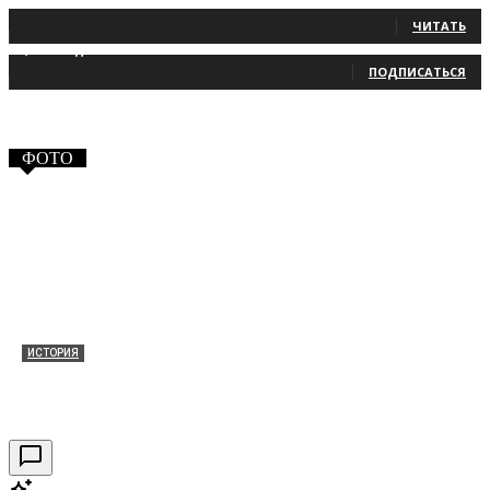
131
Читатели
ЧИТАТЬ
2,660
Подписчики
ПОДПИСАТЬСЯ
ФОТО
ИСТОРИЯ
Таракановский форт 2021
30.09.2021
0