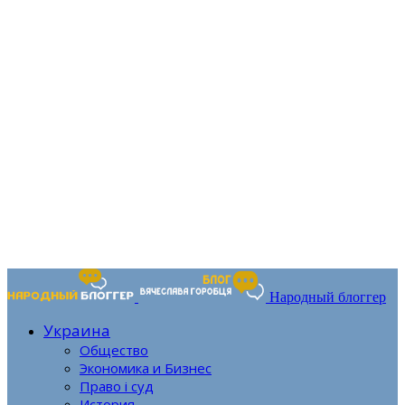
Народный блоггер
Украина
Общество
Экономика и Бизнес
Право і суд
История