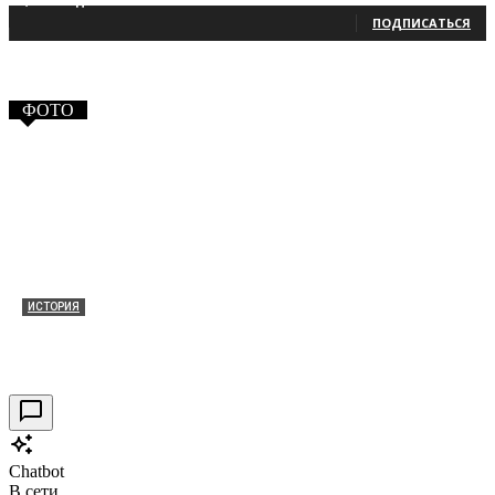
2,660
Подписчики
ПОДПИСАТЬСЯ
ФОТО
ИСТОРИЯ
Таракановский форт 2021
30.09.2021
0
Chatbot
В сети