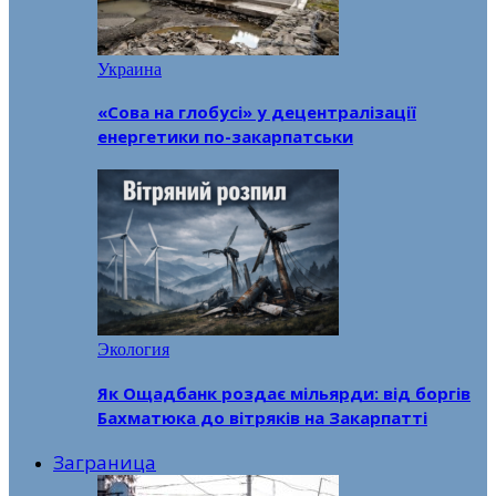
Украина
«Сова на глобусі» у децентралізації
енергетики по-закарпатськи
Экология
Як Ощадбанк роздає мільярди: від боргів
Бахматюка до вітряків на Закарпатті
Заграница