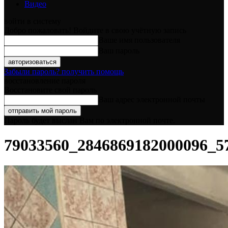
Видео
войти в систему
Добро пожаловать! Войдите в свою учётную запись
Ваше имя пользователя
Ваш пароль
Забыли пароль? получить помощь
восстановление пароля
Восстановите свой пароль
Ваш адрес электронной почты
Пароль будет выслан Вам по электронной почте.
79033560_2846869182000096_5