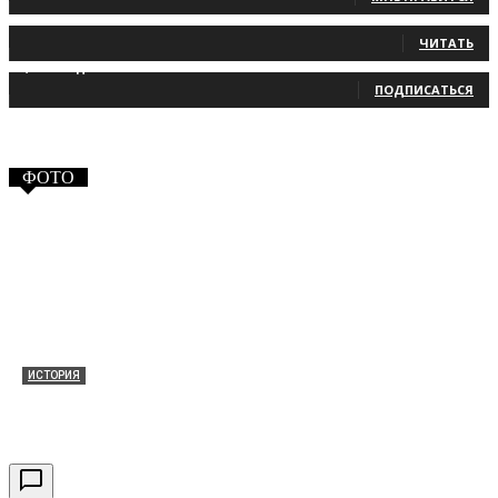
131
Читатели
ЧИТАТЬ
2,660
Подписчики
ПОДПИСАТЬСЯ
ФОТО
ИСТОРИЯ
Таракановский форт 2021
30.09.2021
0