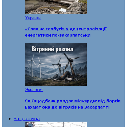
Украина
«Сова на глобусі» у децентралізації
енергетики по-закарпатськи
Экология
Як Ощадбанк роздає мільярди: від боргів
Бахматюка до вітряків на Закарпатті
Заграница