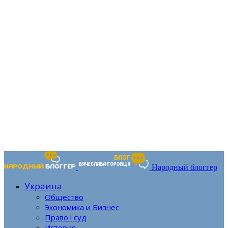
Народный блоггер
Украина
Общество
Экономика и Бизнес
Право і суд
История