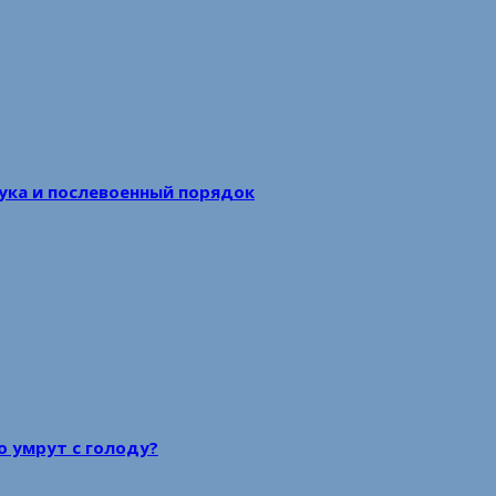
аука и послевоенный порядок
то умрут с голоду?