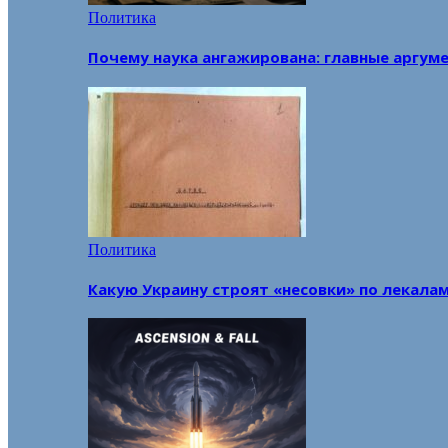
Политика
Почему наука ангажирована: главные аргум
Политика
Какую Украину строят «несовки» по лекала