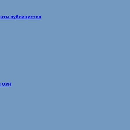
енты публицистов
м ОУН