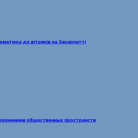
хматюка до вітряків на Закарпатті
рязнением общественных пространств