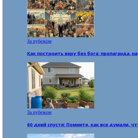
За рубежом
Как построить веру без бога: пропаганда, н
За рубежом
60 дней спустя: Помните, как все думали, ч