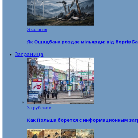
Экология
Як Ощадбанк роздає мільярди: від боргів Ба
Заграница
За рубежом
Как Польша борется с информационным заг