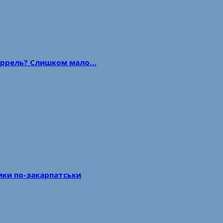
 баррель? Слишком мало…
тики по-закарпатськи