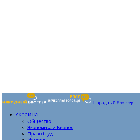
Народный блоггер
Украина
Общество
Экономика и Бизнес
Право і суд
История