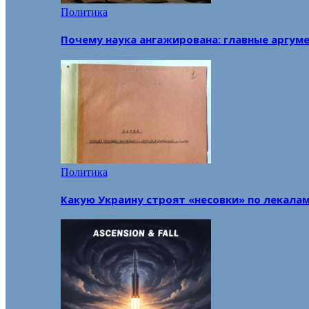
Политика
Почему наука ангажирована: главные аргум
Политика
Какую Украину строят «несовки» по лекала