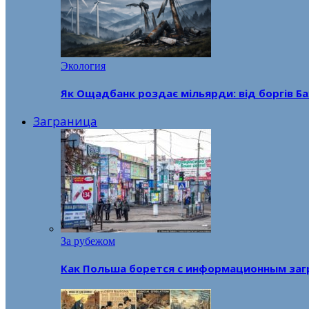
Экология
Як Ощадбанк роздає мільярди: від боргів Ба
Заграница
За рубежом
Как Польша борется с информационным заг