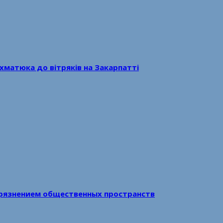
хматюка до вітряків на Закарпатті
рязнением общественных пространств