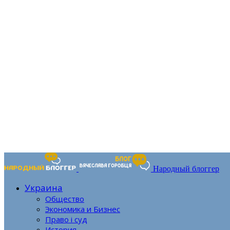
Народный блоггер
Украина
Общество
Экономика и Бизнес
Право і суд
История