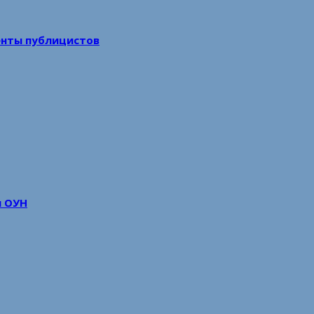
енты публицистов
м ОУН