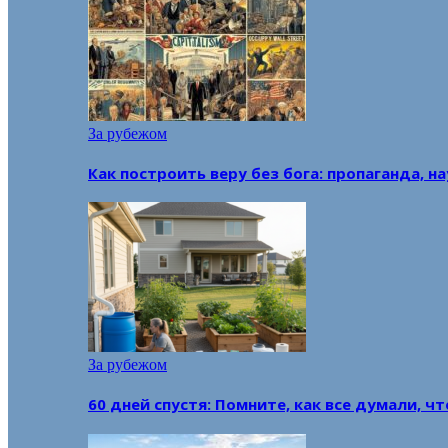
За рубежом
Как построить веру без бога: пропаганда, н
За рубежом
60 дней спустя: Помните, как все думали, ч