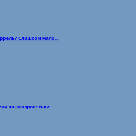
 баррель? Слишком мало…
тики по-закарпатськи