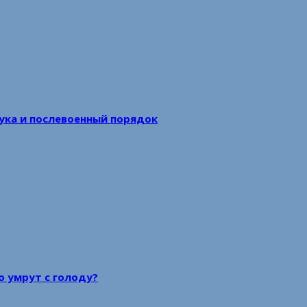
аука и послевоенный порядок
то умрут с голоду?