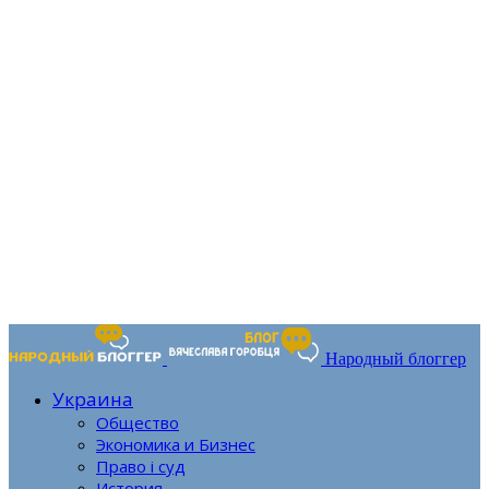
Народный блоггер
Украина
Общество
Экономика и Бизнес
Право і суд
История