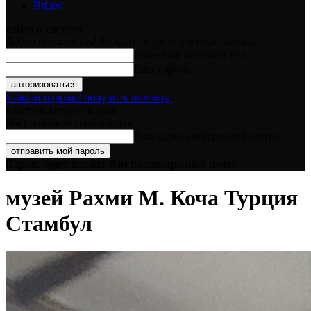
Видео
войти в систему
Добро пожаловать! Войдите в свою учётную запись
Ваше имя пользователя
Ваш пароль
Забыли пароль? получить помощь
восстановление пароля
Восстановите свой пароль
Ваш адрес электронной почты
Пароль будет выслан Вам по электронной почте.
музей Рахми М. Коча Турция
Стамбул