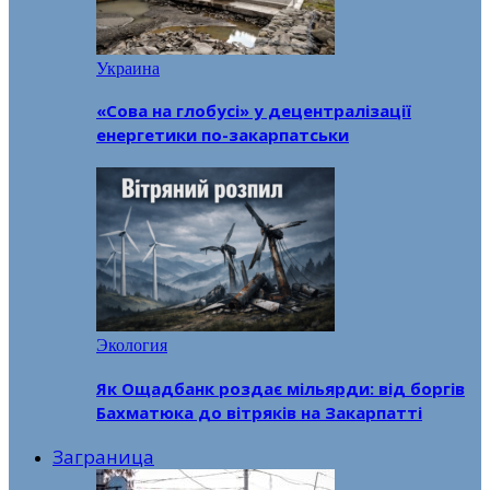
Украина
«Сова на глобусі» у децентралізації
енергетики по-закарпатськи
Экология
Як Ощадбанк роздає мільярди: від боргів
Бахматюка до вітряків на Закарпатті
Заграница