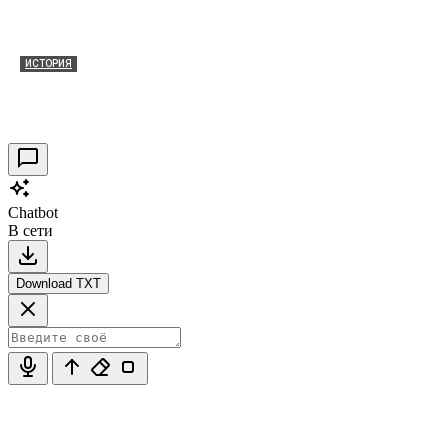
ИСТОРИЯ
Таракановский форт 2021
30.09.2021
0
Chatbot
В сети
Download TXT