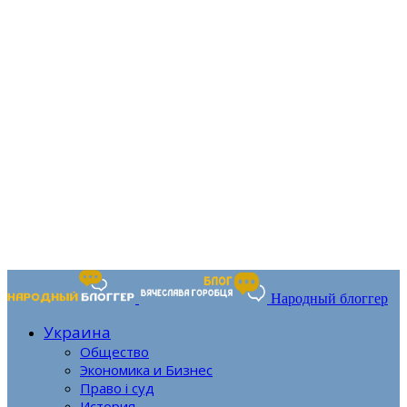
Народный блоггер
Украина
Общество
Экономика и Бизнес
Право і суд
История