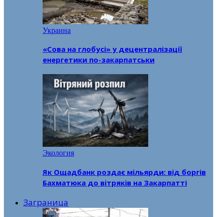
Украина
«Сова на глобусі» у децентралізації
енергетики по-закарпатськи
Экология
Як Ощадбанк роздає мільярди: від боргів
Бахматюка до вітряків на Закарпатті
Заграница