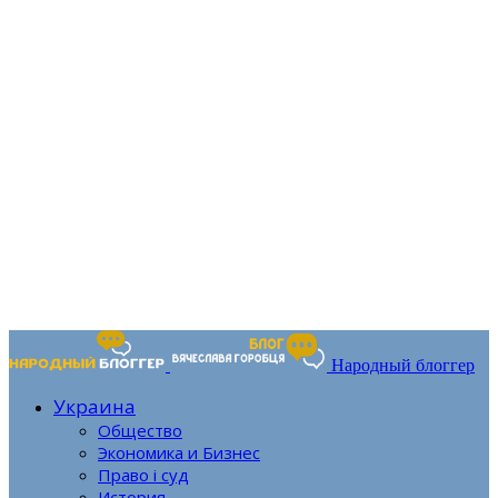
Народный блоггер
Украина
Общество
Экономика и Бизнес
Право і суд
История