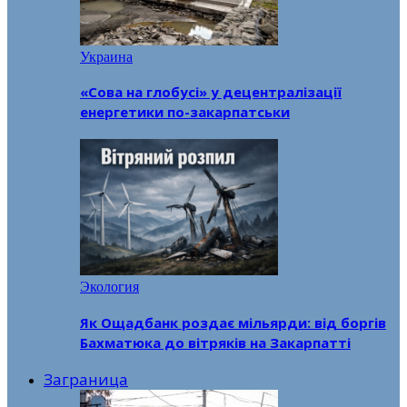
Украина
«Сова на глобусі» у децентралізації
енергетики по-закарпатськи
Экология
Як Ощадбанк роздає мільярди: від боргів
Бахматюка до вітряків на Закарпатті
Заграница