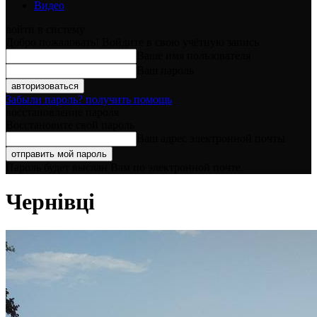
Видео
войти в систему
Добро пожаловать! Войдите в свою учётную запись
Ваше имя пользователя
Ваш пароль
Забыли пароль? получить помощь
восстановление пароля
Восстановите свой пароль
Ваш адрес электронной почты
Пароль будет выслан Вам по электронной почте.
Чернівці