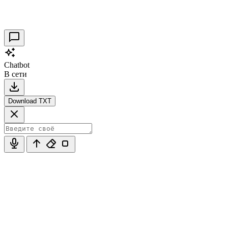
Таракановский форт 2021
30.09.2021
0
Chatbot
В сети
Download TXT