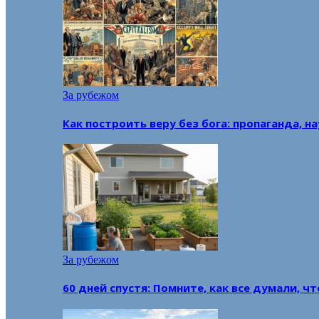
За рубежом
Как построить веру без бога: пропаганда, н
За рубежом
60 дней спустя: Помните, как все думали, ч