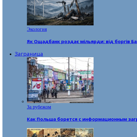
Экология
Як Ощадбанк роздає мільярди: від боргів Ба
Заграница
За рубежом
Как Польша борется с информационным заг