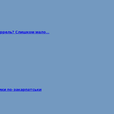
 баррель? Слишком мало…
тики по-закарпатськи