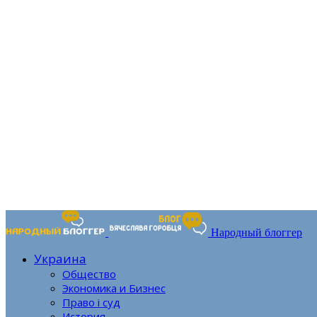
Народный блоггер
Украина
Общество
Экономика и Бизнес
Право і суд
История