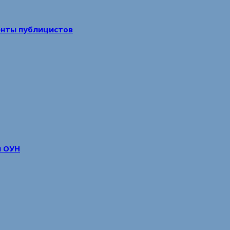
енты публицистов
м ОУН