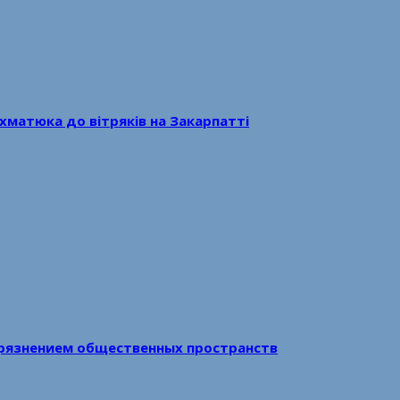
хматюка до вітряків на Закарпатті
рязнением общественных пространств