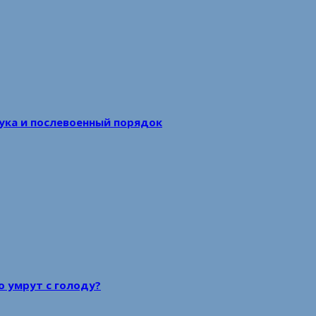
аука и послевоенный порядок
то умрут с голоду?