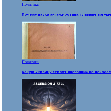
Политика
Почему наука ангажирована: главные аргум
Политика
Какую Украину строят «несовки» по лекала