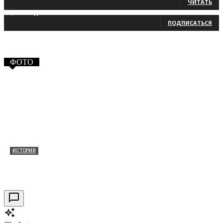
ЧИТАТЬ
2,660
Подписчики
ПОДПИСАТЬСЯ
ФОТО
ИСТОРИЯ
Таракановский форт 2021
30.09.2021
0