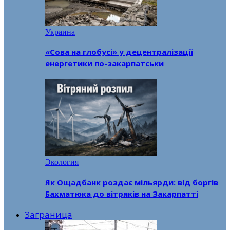
Украина
«Сова на глобусі» у децентралізації
енергетики по-закарпатськи
Экология
Як Ощадбанк роздає мільярди: від боргів
Бахматюка до вітряків на Закарпатті
Заграница