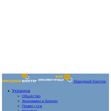
Народный блоггер
Украина
Общество
Экономика и Бизнес
Право і суд
История