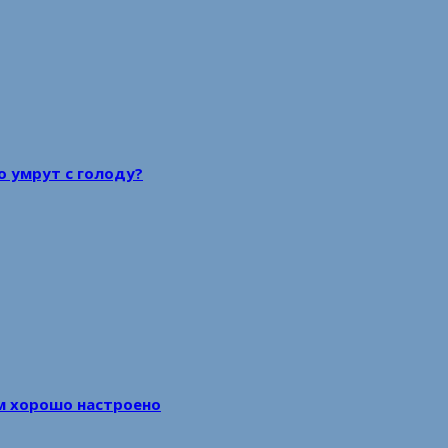
то умрут с голоду?
м хорошо настроено