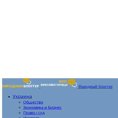
Народный блоггер
Украина
Общество
Экономика и Бизнес
Право і суд
История