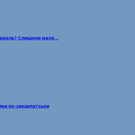
 баррель? Слишком мало…
тики по-закарпатськи