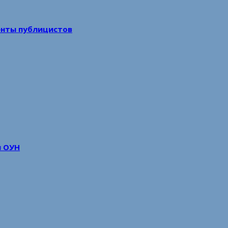
енты публицистов
м ОУН