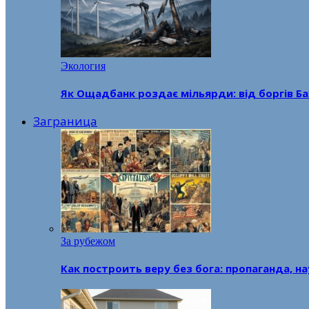
Экология
Як Ощадбанк роздає мільярди: від боргів Ба
Заграница
За рубежом
Как построить веру без бога: пропаганда, н