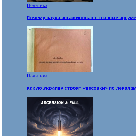
Политика
Почему наука ангажирована: главные аргум
Политика
Какую Украину строят «несовки» по лекала