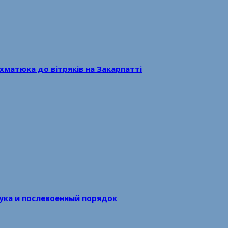
хматюка до вітряків на Закарпатті
аука и послевоенный порядок