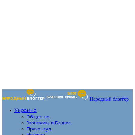
Народный блоггер
Украина
Общество
Экономика и Бизнес
Право і суд
История