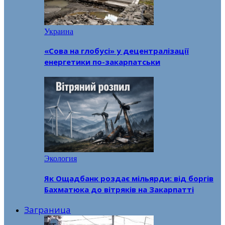
Украина
«Сова на глобусі» у децентралізації
енергетики по-закарпатськи
Экология
Як Ощадбанк роздає мільярди: від боргів
Бахматюка до вітряків на Закарпатті
Заграница