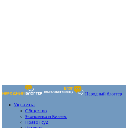
Народный блоггер
Украина
Общество
Экономика и Бизнес
Право і суд
История