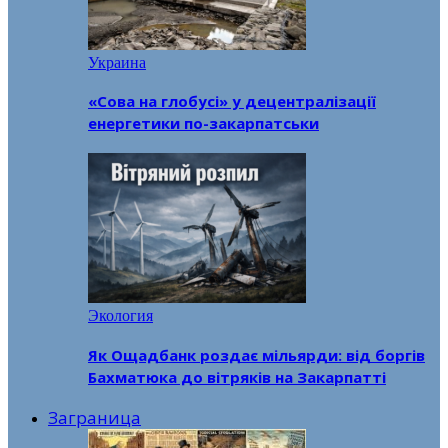
Украина
«Сова на глобусі» у децентралізації
енергетики по-закарпатськи
Экология
Як Ощадбанк роздає мільярди: від боргів
Бахматюка до вітряків на Закарпатті
Заграница