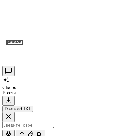
ИСТОРИЯ
Таракановский форт 2021
30.09.2021
0
Chatbot
В сети
Download TXT