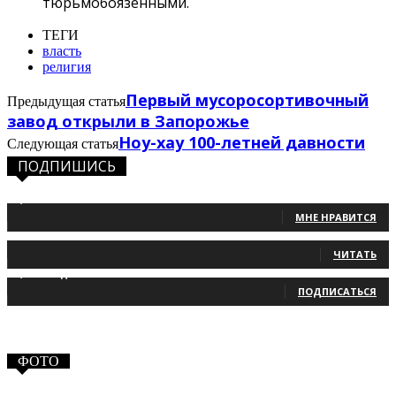
тюрьмобоязенными.
ТЕГИ
власть
религия
Первый мусоросортивочный
Предыдущая статья
завод открыли в Запорожье
Ноу-хау 100-летней давности
Следующая статья
ПОДПИШИСЬ
1,483
Фанаты
МНЕ НРАВИТСЯ
131
Читатели
ЧИТАТЬ
2,660
Подписчики
ПОДПИСАТЬСЯ
ФОТО