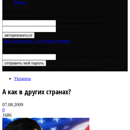
Видео
войти в систему
Добро пожаловать! Войдите в свою учётную запись
Ваше имя пользователя
Ваш пароль
Забыли пароль? получить помощь
восстановление пароля
Восстановите свой пароль
Ваш адрес электронной почты
Пароль будет выслан Вам по электронной почте.
Украина
А как в других странах?
07.08.2009
0
1686