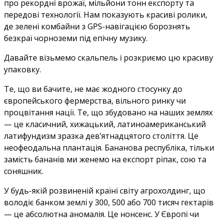
про рекордні врожаї, мільйони тонн експорту та
передові технології. Нам показують красиві ролики,
де зелені комбайни з GPS-навігацією борознять
безкраї чорноземи під епічну музику.
Давайте візьмемо скальпель і розкриємо цю красиву
упаковку.
Те, що ви бачите, не має жодного стосунку до
європейського фермерства, вільного ринку чи
процвітання нації. Те, що збудовано на наших землях
— це класичний, хижацький, латиноамериканський
латифундизм зразка дев’ятнадцятого століття. Це
неофеодальна плантація. Бананова республіка, тільки
замість бананів ми женемо на експорт ріпак, сою та
соняшник.
У будь-якій розвиненій країні світу агрохолдинг, що
володіє банком землі у 300, 500 або 700 тисяч гектарів
— це абсолютна аномалія. Це нонсенс. У Європі чи