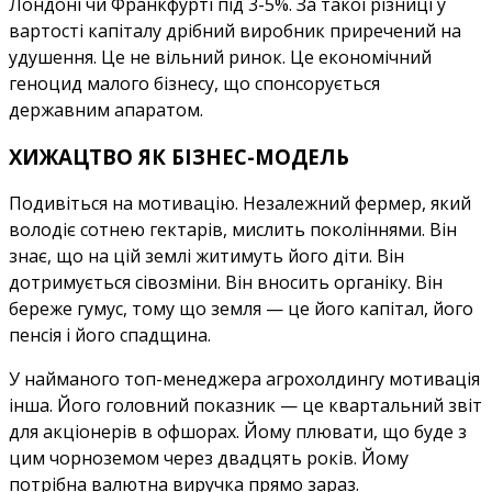
Лондоні чи Франкфурті під 3-5%. За такої різниці у
вартості капіталу дрібний виробник приречений на
удушення. Це не вільний ринок. Це економічний
геноцид малого бізнесу, що спонсорується
державним апаратом.
ХИЖАЦТВО ЯК БІЗНЕС-МОДЕЛЬ
Подивіться на мотивацію. Незалежний фермер, який
володіє сотнею гектарів, мислить поколіннями. Він
знає, що на цій землі житимуть його діти. Він
дотримується сівозміни. Він вносить органіку. Він
береже гумус, тому що земля — це його капітал, його
пенсія і його спадщина.
У найманого топ-менеджера агрохолдингу мотивація
інша. Його головний показник — це квартальний звіт
для акціонерів в офшорах. Йому плювати, що буде з
цим чорноземом через двадцять років. Йому
потрібна валютна виручка прямо зараз.