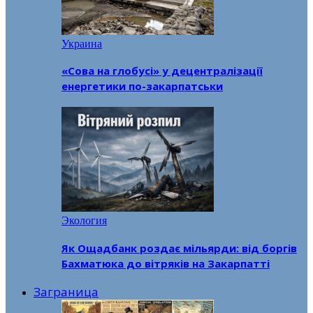
Украина
«Сова на глобусі» у децентралізації
енергетики по-закарпатськи
Экология
Як Ощадбанк роздає мільярди: від боргів
Бахматюка до вітряків на Закарпатті
Заграница