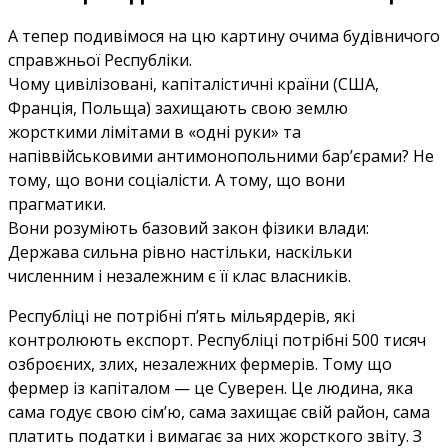
А тепер подивімося на цю картину очима будівничого
справжньої Республіки.
Чому цивілізовані, капіталістичні країни (США,
Франція, Польща) захищають свою землю
жорсткими лімітами в «одні руки» та
напіввійськовими антимонопольними бар’єрами? Не
тому, що вони соціалісти. А тому, що вони
прагматики.
Вони розуміють базовий закон фізики влади:
Держава сильна рівно настільки, наскільки
численним і незалежним є її клас власників.
Республіці не потрібні п’ять мільярдерів, які
контролюють експорт. Республіці потрібні 500 тисяч
озброєних, злих, незалежних фермерів. Тому що
фермер із капіталом — це Суверен. Це людина, яка
сама годує свою сім’ю, сама захищає свій район, сама
платить податки і вимагає за них жорсткого звіту. З