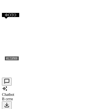
ФОТО
ИСТОРИЯ
Таракановский форт 2021
30.09.2021
0
Chatbot
В сети