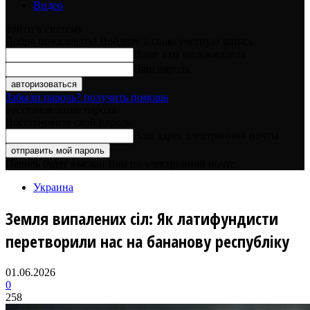
Видео
войти в систему
Добро пожаловать! Войдите в свою учётную запись
Ваше имя пользователя
Ваш пароль
Забыли пароль? получить помощь
восстановление пароля
Восстановите свой пароль
Ваш адрес электронной почты
Пароль будет выслан Вам по электронной почте.
Украина
Земля випалених сіл: Як латифундисти
перетворили нас на бананову республіку
01.06.2026
0
258