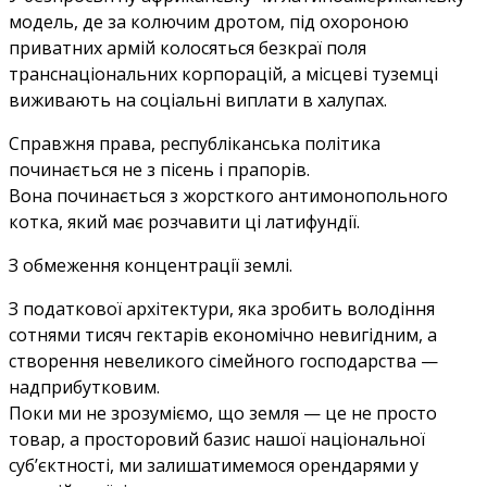
модель, де за колючим дротом, під охороною
приватних армій колосяться безкраї поля
транснаціональних корпорацій, а місцеві туземці
виживають на соціальні виплати в халупах.
Справжня права, республіканська політика
починається не з пісень і прапорів.
Вона починається з жорсткого антимонопольного
котка, який має розчавити ці латифундії.
З обмеження концентрації землі.
З податкової архітектури, яка зробить володіння
сотнями тисяч гектарів економічно невигідним, а
створення невеликого сімейного господарства —
надприбутковим.
Поки ми не зрозуміємо, що земля — це не просто
товар, а просторовий базис нашої національної
суб’єктності, ми залишатимемося орендарями у