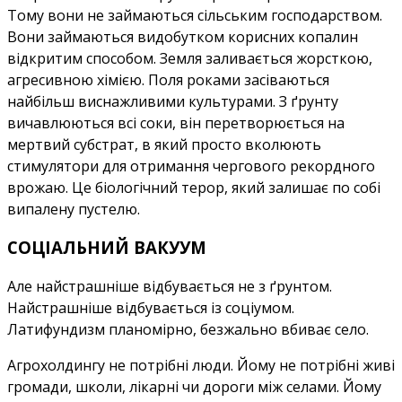
Тому вони не займаються сільським господарством.
Вони займаються видобутком корисних копалин
відкритим способом. Земля заливається жорсткою,
агресивною хімією. Поля роками засіваються
найбільш виснажливими культурами. З ґрунту
вичавлюються всі соки, він перетворюється на
мертвий субстрат, в який просто вколюють
стимулятори для отримання чергового рекордного
врожаю. Це біологічний терор, який залишає по собі
випалену пустелю.
СОЦІАЛЬНИЙ ВАКУУМ
Але найстрашніше відбувається не з ґрунтом.
Найстрашніше відбувається із соціумом.
Латифундизм планомірно, безжально вбиває село.
Агрохолдингу не потрібні люди. Йому не потрібні живі
громади, школи, лікарні чи дороги між селами. Йому