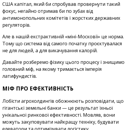
США капітал, який би спробував провернути такий
фокус, негайно отримав би по зубах від
антимонопольних комітетів і жорстких державних
регуляторів.
Але в нашій екстрактивній «міні-Московії» це норма.
Тому що система від самого початку проєктувалася
не для людей, а для викачування калорій.
Давайте розберемо фізику цього процесу і знищимо
головний міф, на якому тримається імперія
латифундистів.
МІФ ПРО ЕФЕКТИВНІСТЬ
Лобісти агрохолдингів обожнюють розповідати, що
гігантські земельні банки — це результат їхньої
унікальної ринкової ефективності. Мовляв, вони
можуть закуповувати найкращу техніку, будувати
елеватори та оптимізувати логістику.