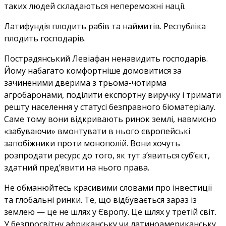
таких людей складаються непереможні нації.
Латифундія плодить рабів та наймитів. Республіка
плодить господарів.
Пострадянський Левіафан ненавидить господарів.
Йому набагато комфортніше домовитися за
зачиненими дверима з трьома-чотирма
агробаронами, поділити експортну виручку і тримати
решту населення у статусі безправного біоматеріалу.
Саме тому вони відкривають ринок землі, навмисно
«забуваючи» вмонтувати в нього європейські
запобіжники проти монополій. Вони хочуть
розпродати ресурс до того, як тут з’явиться суб’єкт,
здатний пред’явити на нього права.
Не обманюйтесь красивими словами про інвестиції
та глобальні ринки. Те, що відбувається зараз із
землею — це не шлях у Європу. Це шлях у третій світ.
У безпросвітну африканську чи латиноамериканську