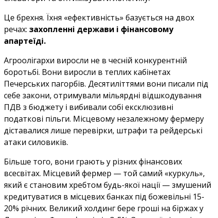
Це брехня. Їхня «ефективність» базується на двох
речах:
захопленні держави і фінансовому
апартеїді.
Агроолігархи виросли не в чесній конкурентній
боротьбі. Вони виросли в теплих кабінетах
Печерських пагорбів. Десятиліттями вони писали під
себе закони, отримували мільярдні відшкодування
ПДВ з бюджету і вибивали собі ексклюзивні
податкові пільги. Місцевому незалежному фермеру
діставалися лише перевірки, штрафи та рейдерські
атаки силовиків.
Більше того, вони грають у різних фінансових
всесвітах. Місцевий фермер — той самий «куркуль»,
який є становим хребтом будь-якої нації — змушений
кредитуватися в місцевих банках під божевільні 15-
20% річних. Великий холдинг бере гроші на біржах у