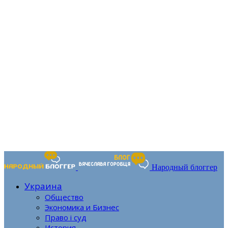
Народный блоггер
Украина
Общество
Экономика и Бизнес
Право і суд
История