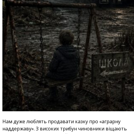
Нам дуже люблять продавати казку про «аграрну
наддержаву». З високих трибун чиновники віщають