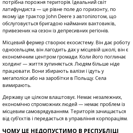
потрібна порожня територія. Ідеальний світ
латифундиста — це рівне поле до горизонту, по
якому їде трактор John Deere з автопілотом, що
обслуговується бригадою найманих вахтовиків,
привезених на сезон із депресивних регіонів.
Місцевий фермер створює екосистему. Він дає роботу
односельцям, він лагодить дах у місцевій школі, він є
економічним центром громади. Коли його поглинає
холдинг — життя зупиняється. Людям більше ніде
працювати. Вони збирають валізи і їдуть у
мегаполіси або на заробітки в Польщу. Села
вимирають.
Державу це цілком влаштовує. Немає незалежних,
економічно спроможних людей — немає проблем із
місцевим самоврядуванням. Територія зачищається
від суб’єктів і передається в управління корпораціям.
ЧОМУ ЦЕ НЕДОПУСТИМО В РЕСПУБЛІЦІ