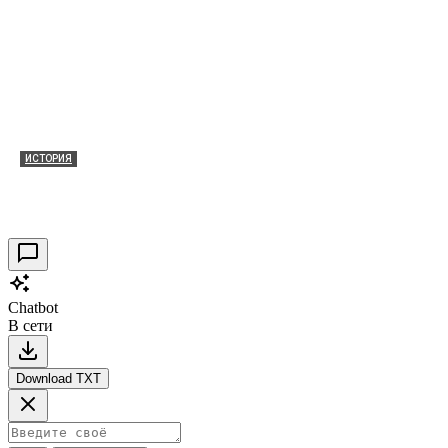
ИСТОРИЯ
Таракановский форт 2021
30.09.2021
0
Chatbot
В сети
Download TXT