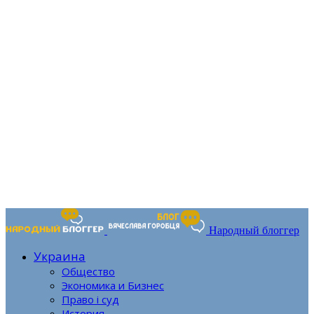
Народный блоггер
Украина
Общество
Экономика и Бизнес
Право і суд
История