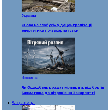
Украина
«Сова на глобусі» у децентралізації
енергетики по-закарпатськи
Экология
Як Ощадбанк роздає мільярди: від боргів
Бахматюка до вітряків на Закарпатті
Заграница