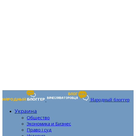
Народный блоггер
Украина
Общество
Экономика и Бизнес
Право і суд
История