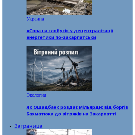
Украина
«Сова на глобусі» у децентралізації
енергетики по-закарпатськи
Экология
Як Ощадбанк роздає мільярди: від боргів
Бахматюка до вітряків на Закарпатті
Заграница