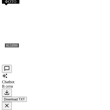
ФОТО
ИСТОРИЯ
Таракановский форт 2021
30.09.2021
0
Chatbot
В сети
Download TXT