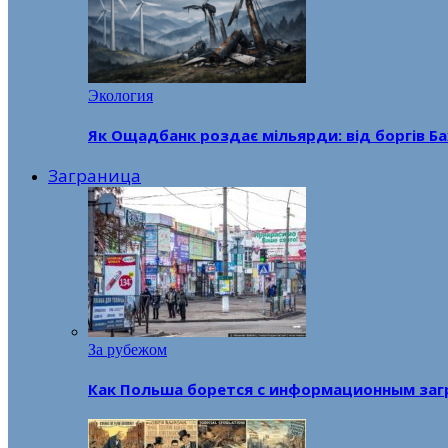
Экология
Як Ощадбанк роздає мільярди: від боргів Ба
Заграница
За рубежом
Как Польша борется с информационным заг