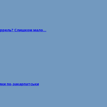
 баррель? Слишком мало…
тики по-закарпатськи