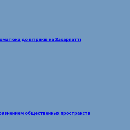
хматюка до вітряків на Закарпатті
рязнением общественных пространств