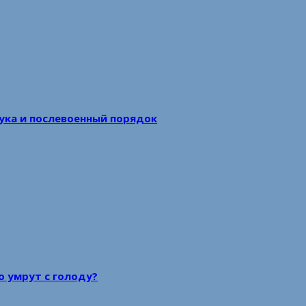
аука и послевоенный порядок
то умрут с голоду?