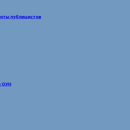
енты публицистов
м ОУН