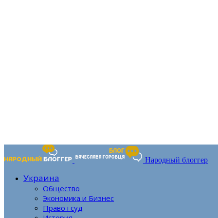
Народный блоггер
Украина
Общество
Экономика и Бизнес
Право і суд
История