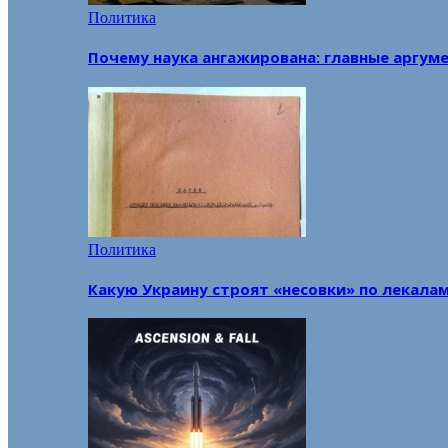
Политика
Почему наука ангажирована: главные аргум
Политика
Какую Украину строят «несовки» по лекала