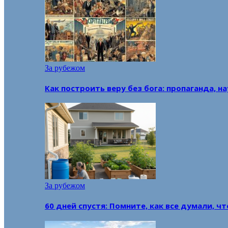
За рубежом
Как построить веру без бога: пропаганда, н
За рубежом
60 дней спустя: Помните, как все думали, ч