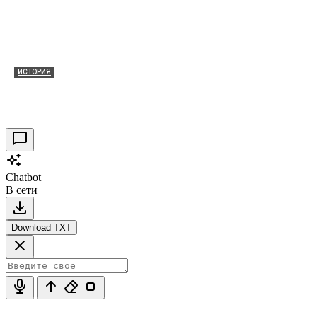
ИСТОРИЯ
Таракановский форт 2021
30.09.2021
0
Chatbot
В сети
Download TXT