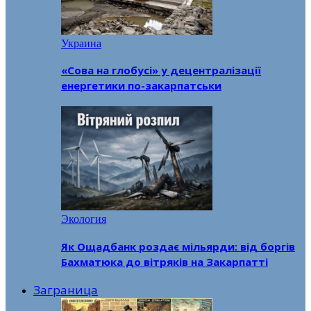
Украина
«Сова на глобусі» у децентралізації
енергетики по-закарпатськи
Экология
Як Ощадбанк роздає мільярди: від боргів
Бахматюка до вітряків на Закарпатті
Заграница