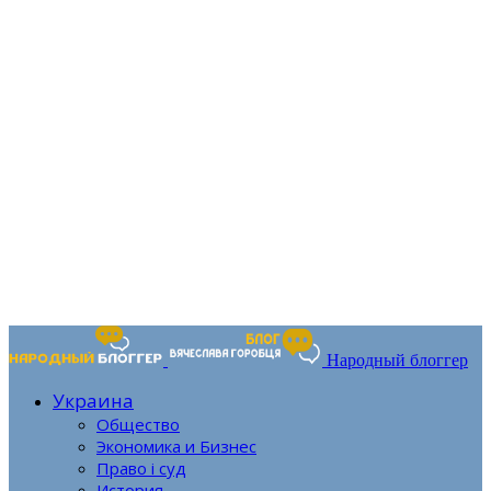
Народный блоггер
Украина
Общество
Экономика и Бизнес
Право і суд
История