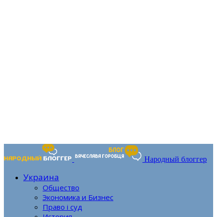
Народный блоггер
Украина
Общество
Экономика и Бизнес
Право і суд
История