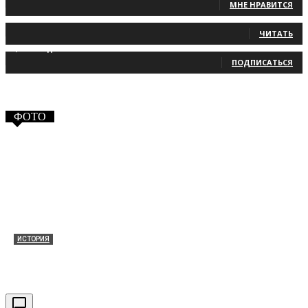
МНЕ НРАВИТСЯ
131
Читатели
ЧИТАТЬ
2,660
Подписчики
ПОДПИСАТЬСЯ
ФОТО
ИСТОРИЯ
Таракановский форт 2021
30.09.2021
0