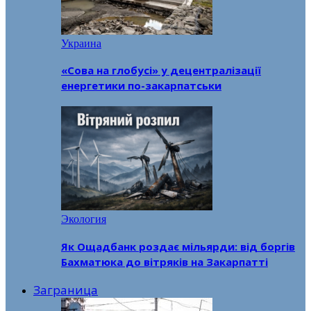
Украина
«Сова на глобусі» у децентралізації
енергетики по-закарпатськи
Экология
Як Ощадбанк роздає мільярди: від боргів
Бахматюка до вітряків на Закарпатті
Заграница