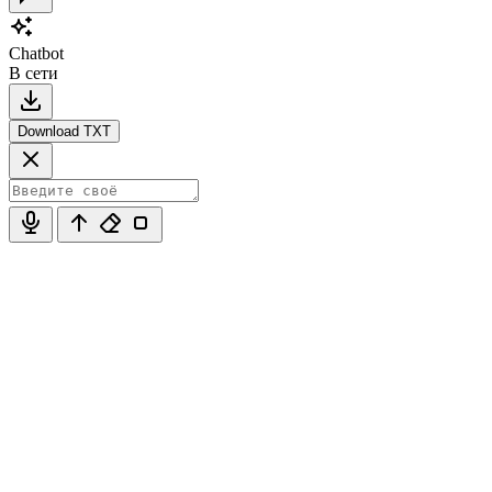
Chatbot
В сети
Download TXT