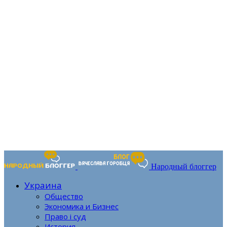
Народный блоггер
Украина
Общество
Экономика и Бизнес
Право і суд
История