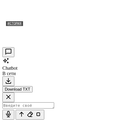
ИСТОРИЯ
Таракановский форт 2021
30.09.2021
0
Chatbot
В сети
Download TXT