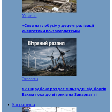
Украина
«Сова на глобусі» у децентралізації
енергетики по-закарпатськи
Экология
Як Ощадбанк роздає мільярди: від боргів
Бахматюка до вітряків на Закарпатті
Заграница