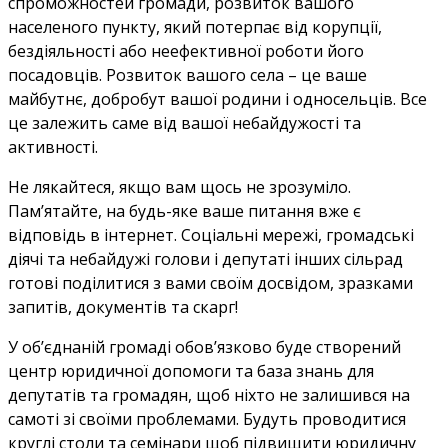
спроможностей громади, розвиток вашого
населеного пункту, який потерпає від корупції,
бездіяльності або неефективної роботи його
посадовців. Розвиток вашого села – це ваше
майбутнє, добробут вашої родини і односельців. Все
це залежить саме від вашої небайдужості та
активності.
Не лякайтеся, якщо вам щось не зрозуміло.
Пам’ятайте, на будь-яке ваше питання вже є
відповідь в інтернет. Соціальні мережі, громадські
діячі та небайдужі голови і депутаті інших сільрад
готові поділитися з вами своїм досвідом, зразками
запитів, документів та скарг!
У об’єднаній громаді обов’язково буде створений
центр юридичної допомоги та база знань для
депутатів та громадян, щоб ніхто не залишився на
самоті зі своїми проблемами. Будуть проводитися
круглі столи та семінари щоб підвищити юридичну