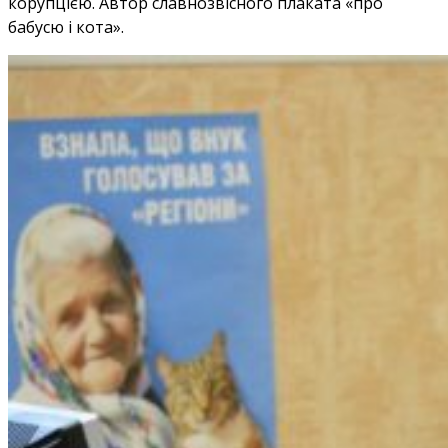
корупцією. Автор славнозвісного плаката «про
бабусю і кота».