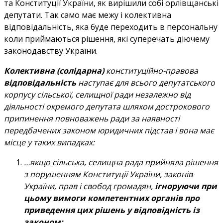
та Конституції України, як вирішили собі орлівщанські
депутати. Так само має межу і колективна
відповідальність, яка буде переходить в персональну
коли приймаються рішення, які суперечать діючему
законодавству України.
Колективна (солідарна)
конституційно-правова
відповідальність
наступає для всього депутатського
корпусу сільської, селищної ради незалежно від
діяльності окремого депутата шляхом дострокового
припинення повноважень ради за наявності
передбачених законом юридичних підстав і вона має
місце у таких випадках:
…якщо сільська, селищна рада прийняла рішення
з порушенням Конституції України, законів
України, прав і свобод громадян,
ігноруючи при
цьому вимоги компетентних органів про
приведення цих рішень у відповідність із
законом;