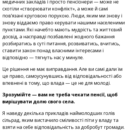
медичних закладів і просто пенсіонери — може не
схотіли «створювати конфлікт», а може й самі
пов’язані круговою порукою. Люди, яким ми знову і
знову віддаємо право керувати нашими населеними
пунктами. Які начебто мають мудрість та життєвий
досвід, а насправді позбавлені жодного бажання
розбиратись в суті питання, розвиватись, вчитись,
ставити закон понад власними інтересами і
відповідно — тягнуть нас у минуле.
Це рішення не має виправдання. Але ви самі дали їм
це право, самоусунувшись від відповідальності або
впевнені в тому, що влада — це не для молоді.
Зрозумійте — вам не треба чекати пенсії, щоб
вирішувати долю свого села.
Я наведу декілька прикладів наймолодших голів
сільрад, яким вистачило сміливості піти у владу та
взяти на себе відповідальність за добробут громади.