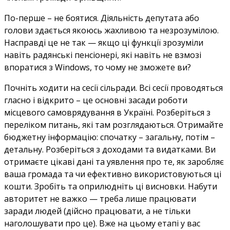
По-перше – не боятися. Діяльність депутата або
голови здається якоюсь жахливою та незрозумілою.
Насправді це не так — якщо ці функції зрозуміли
навіть радянські пенсіонері, які навіть не взмозі
впоратися з Windows, то чому не зможете ви?
Почніть ходити на сесії сільради. Всі сесії проводяться
гласно і відкрито – це основні засади роботи
місцевого самоврядування в Україні. Розберіться з
переліком питань, які там розглядаються. Отримайте
бюджетну інформацію: спочатку – загальну, потім –
детальну. Розберіться з доходами та видатками. Ви
отримаєте цікаві дані та уявлення про те, як заробляє
ваша громада та чи ефективно використовуються ці
кошти. Зробіть та оприлюдніть ці висновки. Набути
авторитет не важко — треба лише працювати
заради людей (дійсно працювати, а не тільки
наголошувати про це). Вже на цьому етапі у вас