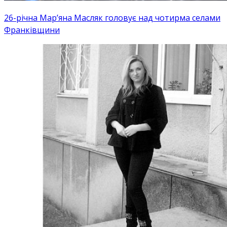
26-річна Мар’яна Масляк головує над чотирма селами
Франківщини