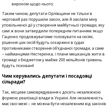
вироком щодо нього;
Таким чином, депутати Орлівщини не тільки в
черговий раз порушили закон, але й заклали міну
уповільненої дії у створення майбутньої громади, яку
самі ж вони затвердили попереднім питанням: якщо
Гаценко продовжуватиме головувати на сесіях,
рішення цих сесій будуть оскаржені в судах
противниками створення об’єднаної громади, а саме
– найманцями Нестеренка, і плани мешканців жити в
громаді з бюджетом у майже 200 мільйонів гривень
будуть поховані!
Чим керувались депутати і посадовці
сільради?
Так, місцеве самоврядування є досить незалежною
формою реалізації влади в Україні. Але незалежність
має свої межі – не можна бути незалежним від законів