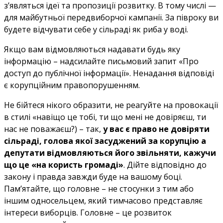
з’являться ідеї та пропозиції розвитку. В тому числі —
для майбутньої передвиборчої кампанії. За півроку ви
будете відчувати себе у сільраді як риба у воді.
Якщо вам відмовляються надавати будь яку
інформацію – надсилайте письмовий запит «Про
доступ до публічної інформації». Ненадання відповіді
є корупційним правопорушенням.
Не бійтеся нікого образити, не реагуйте на провокації
в стилі «навіщо це тобі, ти що мені не довіряєш, ти
нас не поважаєш?) – так,
у вас є право не довіряти
сільраді, голова якої засуджений за корупцію а
депутати відмовляються його звільняти, кажучи
що це «на користь громаді»
. Дійте відповідно до
закону і правда завжди буде на вашому боці.
Пам’ятайте, що головне – не стосунки з тим або
іншим односельцем, який тимчасово представляє
інтереси виборців. Головне – це розвиток