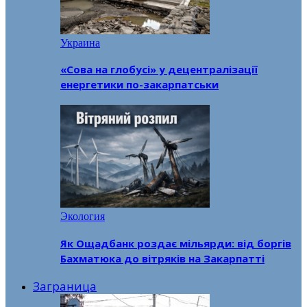
Украина
«Сова на глобусі» у децентралізації
енергетики по-закарпатськи
Экология
Як Ощадбанк роздає мільярди: від боргів
Бахматюка до вітряків на Закарпатті
Заграница