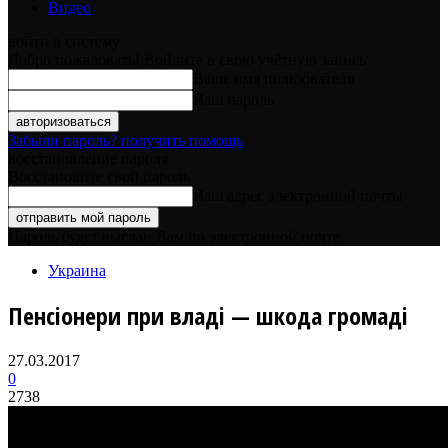
Видео
войти в систему
Добро пожаловать! Войдите в свою учётную запись
Ваше имя пользователя
Ваш пароль
Забыли пароль? получить помощь
восстановление пароля
Восстановите свой пароль
Ваш адрес электронной почты
Пароль будет выслан Вам по электронной почте.
Украина
Пенсіонери при владі — шкода громаді
27.03.2017
0
2738