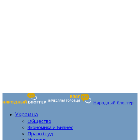
Народный блоггер
Украина
Общество
Экономика и Бизнес
Право і суд
История