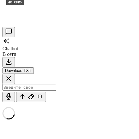
ИСТОРИЯ
Таракановский форт 2021
30.09.2021
0
Chatbot
В сети
Download TXT