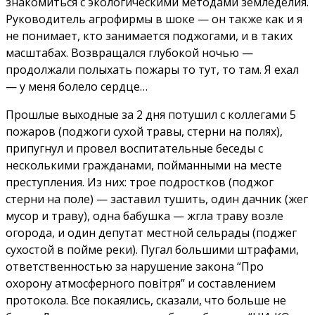
знакомиться с экологическими методами земледелия.
Руководитель агрофирмы в шоке — он также как и я
не понимает, кто занимается поджогами, и в таких
масштабах. Возвращался глубокой ночью —
продолжали полыхать пожары то тут, то там. Я ехал
— у меня болело сердце…
Прошлые выходные за 2 дня потушил с коллегами 5
пожаров (поджоги сухой травы, стерни на полях),
припугнул и провел воспитательные беседы с
несколькими гражданами, пойманными на месте
преступления. Из них: трое подростков (поджог
стерни на поле) — заставил тушить, один дачник (жег
мусор и траву), одна бабушка — жгла траву возле
огорода, и один депутат местной сельрады (поджег
сухостой в пойме реки). Пугал большими штрафами,
ответственностью за нарушение закона “Про
охорону атмосферного повiтря” и составлением
протокола. Все покаялись, сказали, что больше не