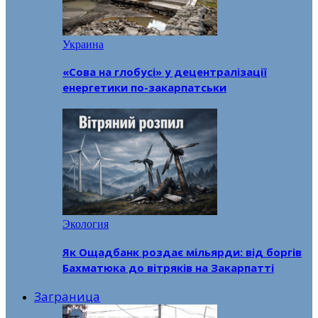
Украина
«Сова на глобусі» у децентралізації
енергетики по-закарпатськи
Экология
Як Ощадбанк роздає мільярди: від боргів
Бахматюка до вітряків на Закарпатті
Заграница