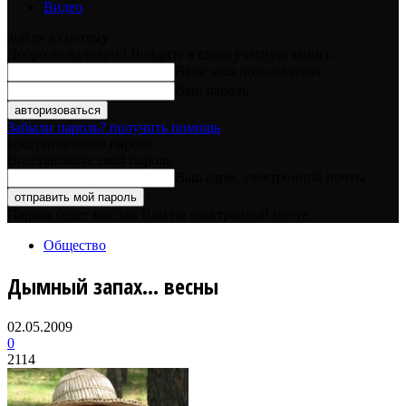
Видео
войти в систему
Добро пожаловать! Войдите в свою учётную запись
Ваше имя пользователя
Ваш пароль
Забыли пароль? получить помощь
восстановление пароля
Восстановите свой пароль
Ваш адрес электронной почты
Пароль будет выслан Вам по электронной почте.
Общество
Дымный запах… весны
02.05.2009
0
2114