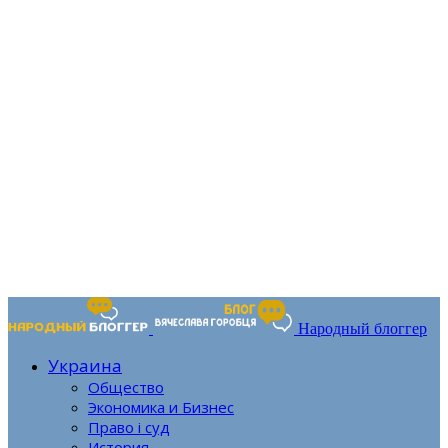
Народный блоггер
Украина
Общество
Экономика и Бизнес
Право і суд
История