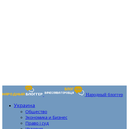
Народный блоггер
Украина
Общество
Экономика и Бизнес
Право і суд
История