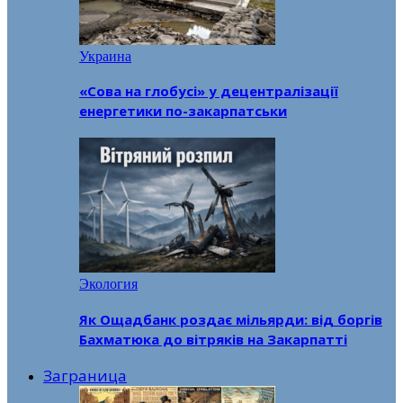
Украина
«Сова на глобусі» у децентралізації
енергетики по-закарпатськи
Экология
Як Ощадбанк роздає мільярди: від боргів
Бахматюка до вітряків на Закарпатті
Заграница