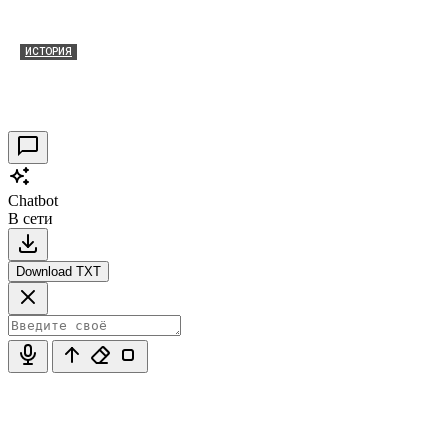
ИСТОРИЯ
Таракановский форт 2021
30.09.2021
0
Chatbot
В сети
Download TXT