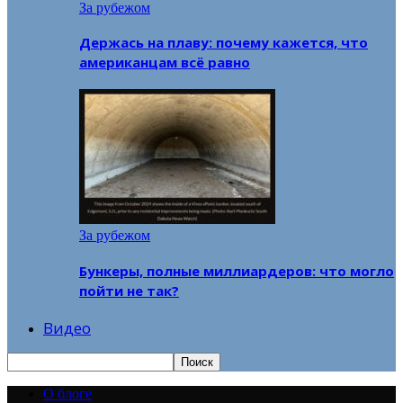
За рубежом
Держась на плаву: почему кажется, что
американцам всё равно
За рубежом
Бункеры, полные миллиардеров: что могло
пойти не так?
Видео
О блоге