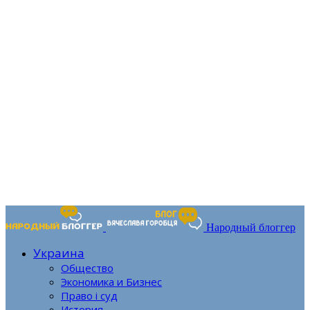
Народный блоггер
Украина
Общество
Экономика и Бизнес
Право і суд
История