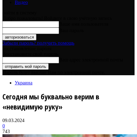
Видео
войти в систему
Добро пожаловать! Войдите в свою учётную запись
Ваше имя пользователя
Ваш пароль
Забыли пароль? получить помощь
восстановление пароля
Восстановите свой пароль
Ваш адрес электронной почты
Пароль будет выслан Вам по электронной почте.
Украина
Сегодня мы буквально верим в
«невидимую руку»
09.03.2024
0
743