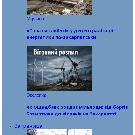
Украина
«Сова на глобусі» у децентралізації
енергетики по-закарпатськи
Экология
Як Ощадбанк роздає мільярди: від боргів
Бахматюка до вітряків на Закарпатті
Заграница