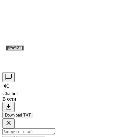
ИСТОРИЯ
Таракановский форт 2021
30.09.2021
0
Chatbot
В сети
Download TXT