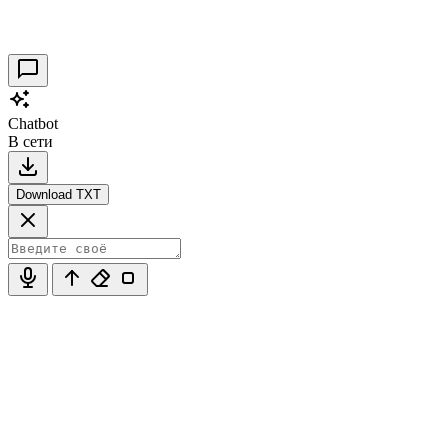
30.09.2021
0
Chatbot
В сети
Download TXT