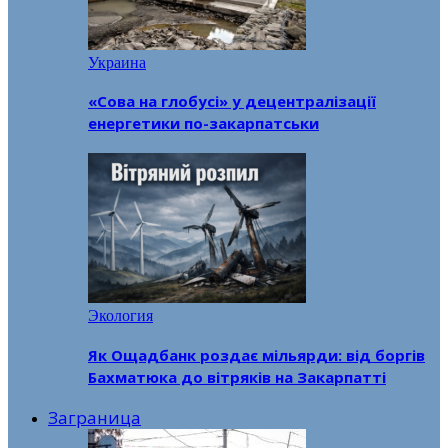
Украина
«Сова на глобусі» у децентралізації
енергетики по-закарпатськи
Экология
Як Ощадбанк роздає мільярди: від боргів
Бахматюка до вітряків на Закарпатті
Заграница