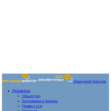
Народный блоггер
Украина
Общество
Экономика и Бизнес
Право і суд
История