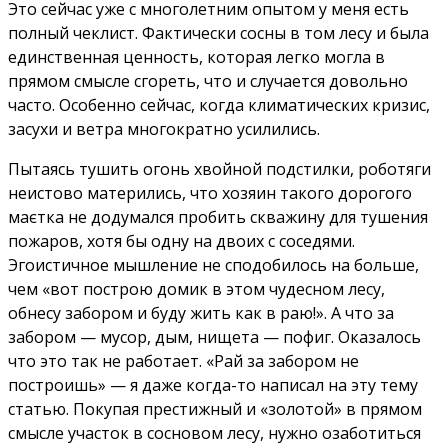
Это сейчас уже с многолетним опытом у меня есть
полный чеклист. Фактически сосны в том лесу и была
единственная ценность, которая легко могла в
прямом смысле сгореть, что и случается довольно
часто. Особенно сейчас, когда климатических кризис,
засухи и ветра многократно усилились.
Пытаясь тушить огонь хвойной подстилки, роботяги
неистово матерились, что хозяин такого дорогого
маєтка не додумался пробить скважину для тушения
пожаров, хотя бы одну на двоих с соседями.
Эгоистичное мышление не сподобилось на больше,
чем «вот построю домик в этом чудесном лесу,
обнесу забором и буду жить как в раю!». А что за
забором — мусор, дым, нищета — пофиг. Оказалось
что это так не работает. «Рай за забором не
построишь» — я даже когда-то написал на эту тему
статью. Покупая престижный и «золотой» в прямом
смысле участок в сосновом лесу, нужно озаботиться