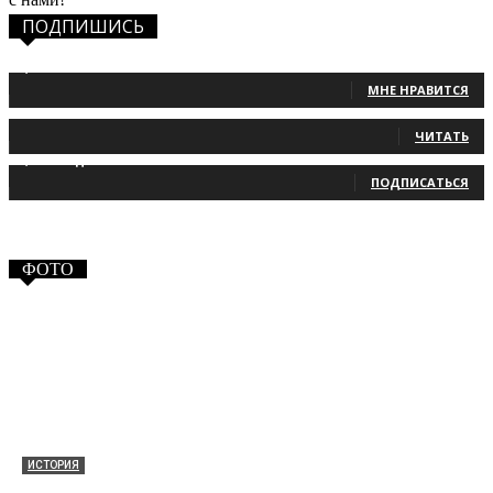
ПОДПИШИСЬ
1,483
Фанаты
МНЕ НРАВИТСЯ
131
Читатели
ЧИТАТЬ
2,660
Подписчики
ПОДПИСАТЬСЯ
ФОТО
ИСТОРИЯ
Таракановский форт 2021