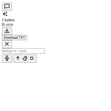
Chatbot
В сети
Download TXT