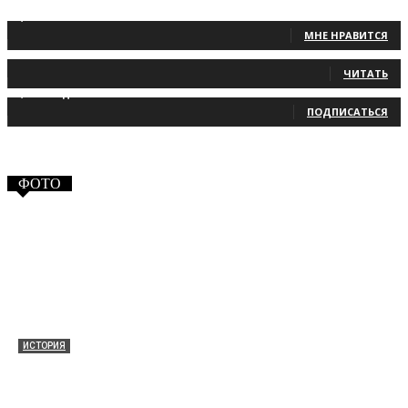
1,483
Фанаты
МНЕ НРАВИТСЯ
131
Читатели
ЧИТАТЬ
2,660
Подписчики
ПОДПИСАТЬСЯ
ФОТО
ИСТОРИЯ
Таракановский форт 2021
30.09.2021
0