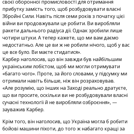
своєї оборонної промисловості для отримання
прибутку замість того, щоб розбудовувати власні
Збройні Сили. Навіть після семи років з початку цієї
війни ви продовжували це робити. Ви виробляли
ракети дальнього радіуса дії. Однак зробили лише
чотири штуки. А тепер кажете, що ми вам даємо
недостатньо. Але це ви ж не робили нічого, щоб у вас
це все було. Ви маєте стидатися».
Карбер наголосив, що він завжди був найбільшим
українським лобістом, щоб ми могли отримувати
«багато чого». Проте, за його словами, у підсумку ми
отримали навіть більше, ніж він розраховував.
«Але розумію, що інших на Заході реально дратуєте,
що ви просите, оскільки ви не розбудовували власні
сучасні технології й не виробляли озброєння», —
зауважив Карбер.
Крім того, він наголосив, що Україна могла б робити
бойові машини піхоти, до того ж набагато кращі за