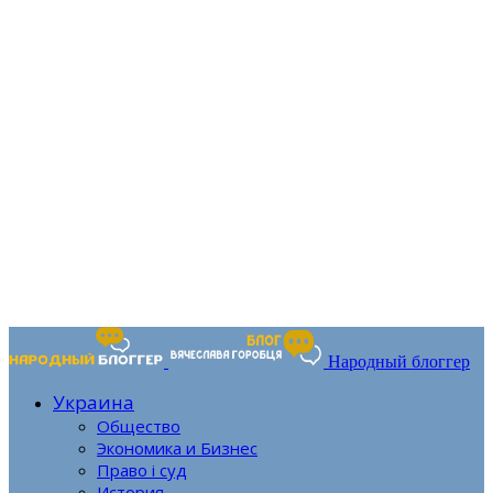
Народный блоггер
Украина
Общество
Экономика и Бизнес
Право і суд
История