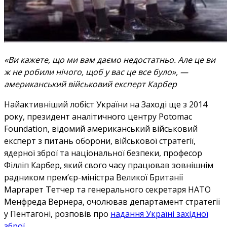
«Ви кажете, що ми вам даємо недостатньо. Але це ви
ж не робили нічого, щоб у вас це все було», —
американський військовий експерт Карбер
Найактивніший лобіст України на Заході ще з 2014
року, президент аналітичного центру Potomac
Foundation, відомий американський військовий
експерт з питань оборони, військової стратегії,
ядерної зброї та національної безпеки, професор
Філліп Карбер, який свого часу працював зовнішнім
радником прем’єр-міністра Великої Британії
Маргарет Тетчер та генерального секретаря НАТО
Менфреда Вернера, очолював департамент стратегії
у Пентагоні, розповів про
надання Україні західної
зброї
.