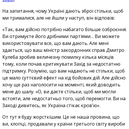
На запитання, чому Україні дають зброї стільки, щоб
ми трималися, але не йшли у наступ, він відповів:
«Так, вам дійсно потрібно набагато більше озброєння.
Ви отримуєте його дрібними партіями… Ви можете
використовувати все, що вам дають. Але мені
здається, що ваш міністр закордонних справ Дмитро
Кулеба зробив величезну помилку кілька місяців
тому, коли почав критикувати Захід за недостатню
підтримку. Розумію, що вам надають не стільки, щоб
це мало суттєвий ефект на хід бойових дій. Але дійсно
хочу ще раз наголосити на моменті, який доводить
мене до шалу. «О, ви даєте стільки, щоб ми могли
встояти, але недостатньо того, щоб перемогти. Ви на
Заході дивитесь, як Україна стікає кров’ю».
От тут я буду жорсткішим. Це не наша провина, що
ви, хлопці, продавали у країни третього світу вироби