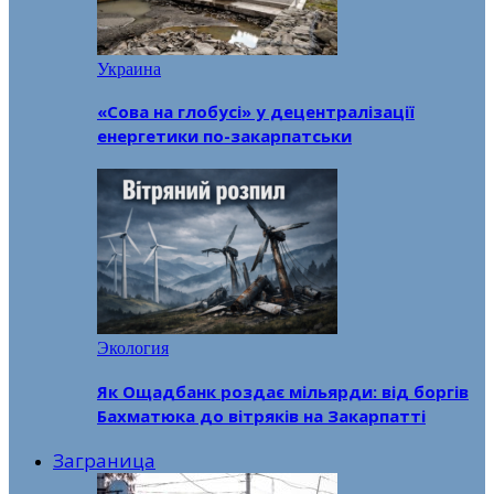
Украина
«Сова на глобусі» у децентралізації
енергетики по-закарпатськи
Экология
Як Ощадбанк роздає мільярди: від боргів
Бахматюка до вітряків на Закарпатті
Заграница