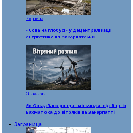
Украина
«Сова на глобусі» у децентралізації
енергетики по-закарпатськи
Экология
Як Ощадбанк роздає мільярди: від боргів
Бахматюка до вітряків на Закарпатті
Заграница