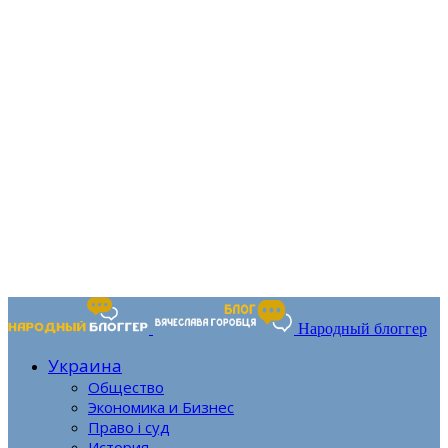
Народный блоггер
Украина
Общество
Экономика и Бизнес
Право і суд
История