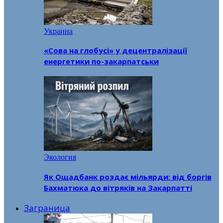
Украина
«Сова на глобусі» у децентралізації
енергетики по-закарпатськи
Экология
Як Ощадбанк роздає мільярди: від боргів
Бахматюка до вітряків на Закарпатті
Заграница