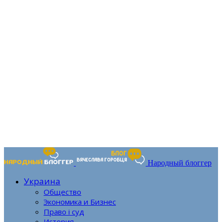
Народный блоггер
Украина
Общество
Экономика и Бизнес
Право і суд
История