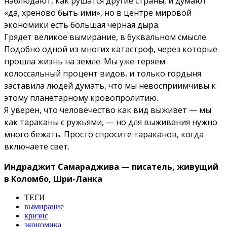
наблюдают, как рушатся другие страны, и думают
«да, хреново быть ими», но в центре мировой
экономики есть большая черная дыра.
Грядет великое вымирание, в буквальном смысле.
Подобно одной из многих катастроф, через которые
прошла жизнь на земле. Мы уже теряем
колоссальный процент видов, и только гордыня
заставила людей думать, что мы невосприимчивы к
этому планетарному кровопролитию.
Я уверен, что человечество как вид выживет — мы
как тараканы с ружьями, — но для выживания нужно
много бежать. Просто спросите тараканов, когда
включаете свет.
Индраджит Самараджива — писатель, живущий
в Коломбо, Шри-Ланка
ТЕГИ
вымирание
кризис
экономика