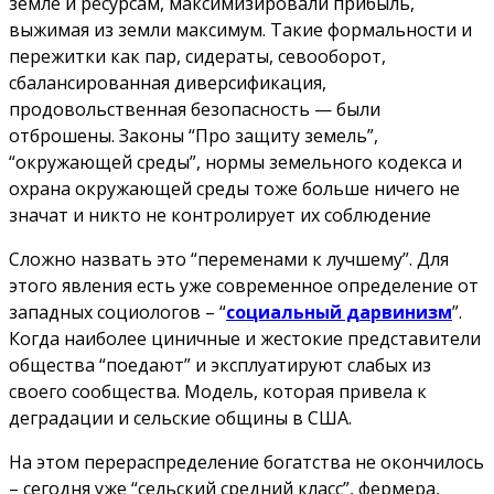
земле и ресурсам, максимизировали прибыль,
выжимая из земли максимум. Такие формальности и
пережитки как пар, сидераты, севооборот,
сбалансированная диверсификация,
продовольственная безопасность — были
отброшены. Законы “Про защиту земель”,
“окружающей среды”, нормы земельного кодекса и
охрана окружающей среды тоже больше ничего не
значат и никто не контролирует их соблюдение
Сложно назвать это “переменами к лучшему”. Для
этого явления есть уже современное определение от
западных социологов – “
социальный дарвинизм
”.
Когда наиболее циничные и жестокие представители
общества “поедают” и эксплуатируют слабых из
своего сообщества. Модель, которая привела к
деградации и сельские общины в США.
На этом перераспределение богатства не окончилось
– сегодня уже “сельский средний класс”, фермера,