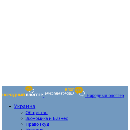
Народный блоггер
Украина
Общество
Экономика и Бизнес
Право і суд
История