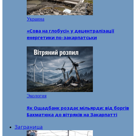
Украина
«Сова на глобусі» у децентралізації
енергетики по-закарпатськи
Экология
Як Ощадбанк роздає мільярди: від боргів
Бахматюка до вітряків на Закарпатті
Заграница