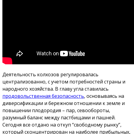
Деятельность колхозов регулировалась
централизованно, с учетом потребностей страны и
народного хозяйства. В главу угла ставилась
продовольственная безопасность
, основываясь на
диверсификации и бережном отношении к земле и
повышении плодородия – пар, севообороты,
разумный баланс между пастбищами и пашней.
Сегодня все отдано на откуп “свободному рынку”,
который сконцентрирован на наиболее прибыльных,