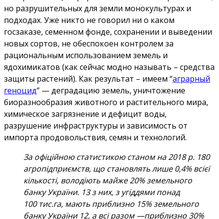
но разрушительных для земли монокультурах и
подходах. Уже никто не говорил ни о каком
госзаказе, семенном фонде, сохранении и выведении
новых сортов, не обеспокоен контролем за
рациональным использованием земель и
ядохимикатов (как сейчас модно называть – средства
защиты растений). Как результат – имеем “
аграрный
геноцид
” — деградацию земель, уничтожение
биоразнообразия животного и растительного мира,
химическое загрязнение и дефицит воды,
разрушение инфраструктуры и зависимость от
импорта продовольствия, семян и технологий.
За офіційною статистикою станом на 2018 р. 180
агропідприємств, що становлять лише 0,4% всієї
кількості, володіють майже 20% земельного
банку України. 13 з них, з угіддями понад
100 тис.га, мають приблизно 15% земельного
банку України 12, а всі разом —приблизно 30%