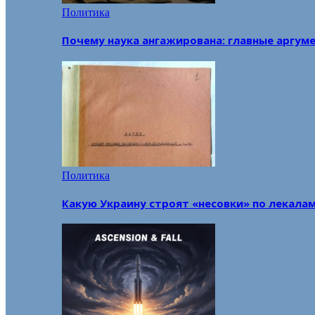
Политика
Почему наука ангажирована: главные аргум
Политика
Какую Украину строят «несовки» по лекала