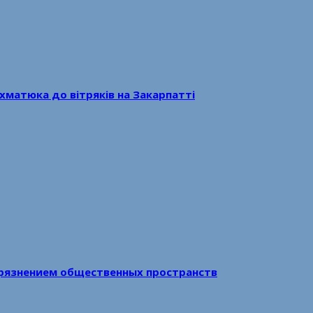
хматюка до вітряків на Закарпатті
рязнением общественных пространств