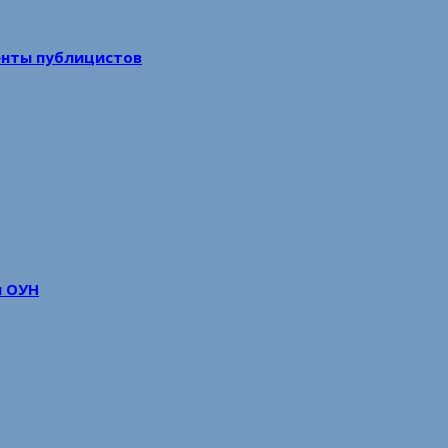
енты публицистов
м ОУН