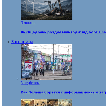
Экология
Як Ощадбанк роздає мільярди: від боргів Ба
Заграница
За рубежом
Как Польша борется с информационным заг