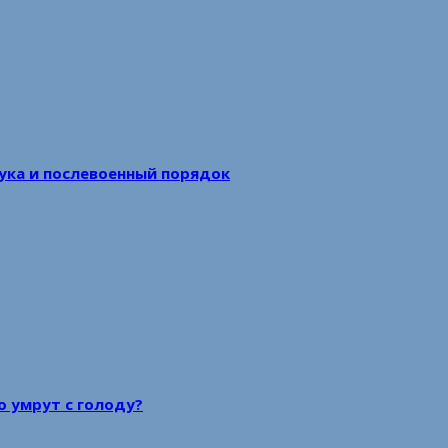
аука и послевоенный порядок
то умрут с голоду?