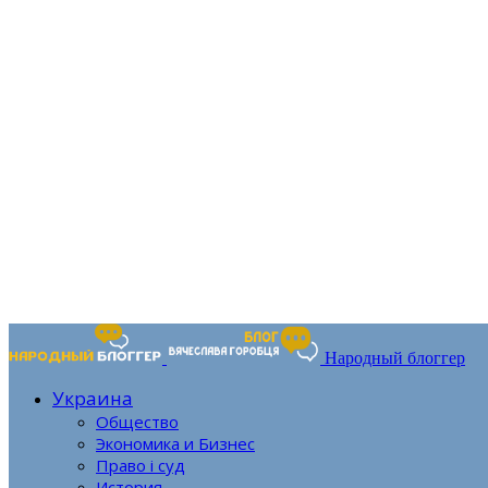
Народный блоггер
Украина
Общество
Экономика и Бизнес
Право і суд
История