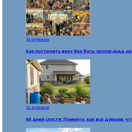
За рубежом
Как построить веру без бога: пропаганда, н
За рубежом
60 дней спустя: Помните, как все думали, ч