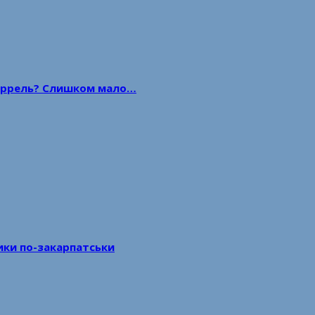
 баррель? Слишком мало…
тики по-закарпатськи