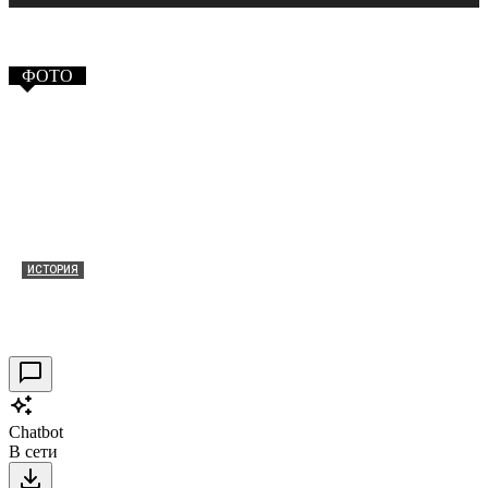
ФОТО
ИСТОРИЯ
Таракановский форт 2021
30.09.2021
0
Chatbot
В сети