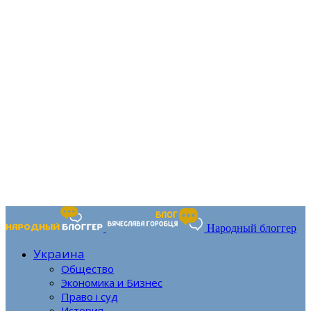
Народный блоггер
Украина
Общество
Экономика и Бизнес
Право і суд
История