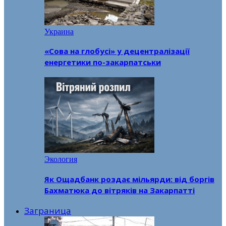
Украина
«Сова на глобусі» у децентралізації
енергетики по-закарпатськи
Экология
Як Ощадбанк роздає мільярди: від боргів
Бахматюка до вітряків на Закарпатті
Заграница