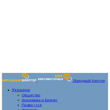
Народный блоггер
Украина
Общество
Экономика и Бизнес
Право і суд
История