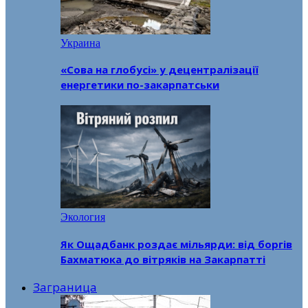
Украина
«Сова на глобусі» у децентралізації
енергетики по-закарпатськи
Экология
Як Ощадбанк роздає мільярди: від боргів
Бахматюка до вітряків на Закарпатті
Заграница