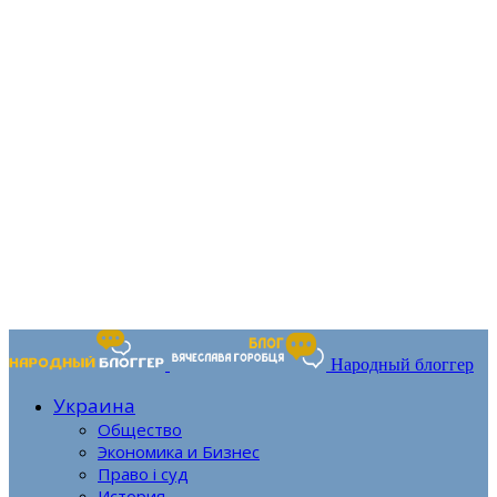
Народный блоггер
Украина
Общество
Экономика и Бизнес
Право і суд
История