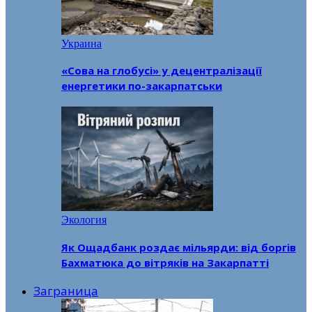
Украина
«Сова на глобусі» у децентралізації
енергетики по-закарпатськи
Экология
Як Ощадбанк роздає мільярди: від боргів
Бахматюка до вітряків на Закарпатті
Заграница