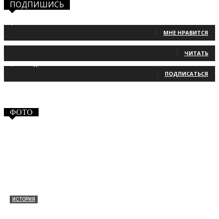
ПОДПИШИСЬ
1,483
Фанаты
МНЕ НРАВИТСЯ
131
Читатели
ЧИТАТЬ
2,660
Подписчики
ПОДПИСАТЬСЯ
ФОТО
ИСТОРИЯ
Таракановский форт 2021