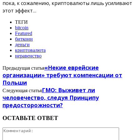
пока, к сожалению, криптовалюты лишь усиливают
этот эффект…
ТЕГИ
bitcoin
Featured
биткоин
деньги
криптовалюта
неравенство
«Некие еврейские
Предыдущая статья
организации» требуют компенсации от
Польши
ГМО: Выживет ли
Следующая статья
человечество, следуя Принципу
предосторожности?
ОСТАВЬТЕ ОТВЕТ