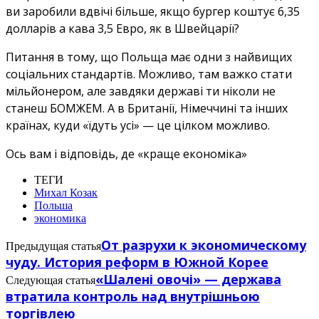
ви заробили вдвічі більше, якщо бургер коштує 6,35
долларів а кава 3,5 Евро, як в Швейцарії?
Питання в тому, що Польща має одни з найвищих
соціальних стандартів. Можливо, там важко стати
мільйонером, але завдяки державі ти ніколи не
станеш БОМЖЕМ. А в Британії, Німеччині та інших
країнах, куди «їдуть усі» — це цілком можливо.
Ось вам і відповідь, де «краще економіка»
ТЕГИ
Михал Козак
Польша
экономика
От разрухи к экономическому
Предыдущая статья
чуду. История реформ в Южной Корее
«Шалені овочі» — держава
Следующая статья
втратила контроль над внутрішньою
торгівлею