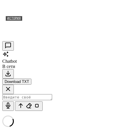
ИСТОРИЯ
Таракановский форт 2021
30.09.2021
0
Chatbot
В сети
Download TXT