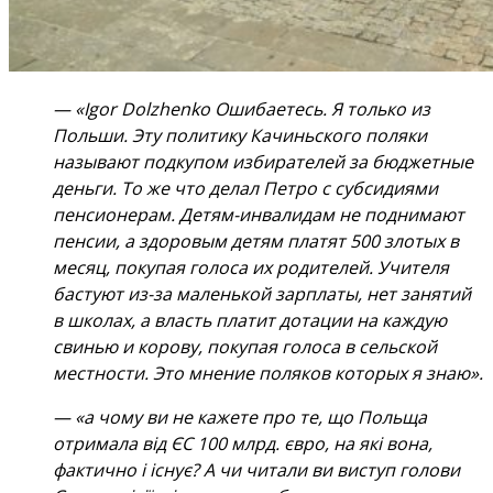
— «Igor Dolzhenko Ошибаетесь. Я только из
Польши. Эту политику Качиньского поляки
называют подкупом избирателей за бюджетные
деньги. То же что делал Петро с субсидиями
пенсионерам. Детям-инвалидам не поднимают
пенсии, а здоровым детям платят 500 злотых в
месяц, покупая голоса их родителей. Учителя
бастуют из-за маленькой зарплаты, нет занятий
в школах, а власть платит дотации на каждую
свинью и корову, покупая голоса в сельской
местности. Это мнение поляков которых я знаю».
— «а чому ви не кажете про те, що Польща
отримала від ЄС 100 млрд. євро, на які вона,
фактично і існує? А чи читали ви виступ голови