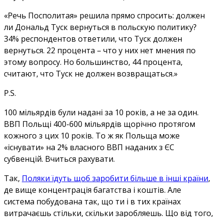
«Речь Посполитая» решила прямо спросить: должен
ли Дональд Туск вернуться в польскую политику?
34% респондентов ответили, что Туск должен
вернуться. 22 процента – что у них нет мнения по
этому вопросу. Но большинство, 44 процента,
считают, что Туск не должен возвращаться.»
P.S.
100 мільярдів були надані за 10 років, а не за один.
ВВП Польщі 400-600 мільярдів щорічно протягом
кожного з цих 10 років. То ж як Польща може
«існувати» на 2% власного ВВП наданих з ЄС
субвенцій. Вчиться рахувати.
Так,
Поляки їдуть щоб заробити більше в інші країни
,
де вище концентрація багатства і коштів. Але
система побудована так, що ти і в тих країнах
витрачаєшь стільки, скільки заробляешь. Що від того,