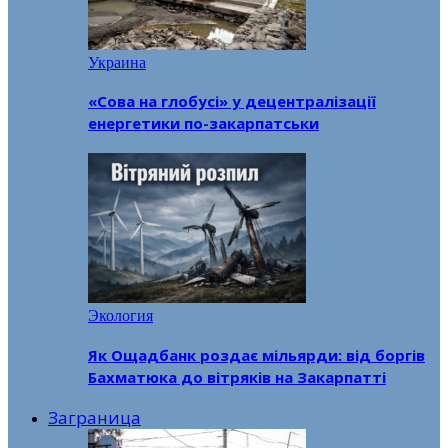
Украина
«Сова на глобусі» у децентралізації
енергетики по-закарпатськи
Экология
Як Ощадбанк роздає мільярди: від боргів
Бахматюка до вітряків на Закарпатті
Заграница