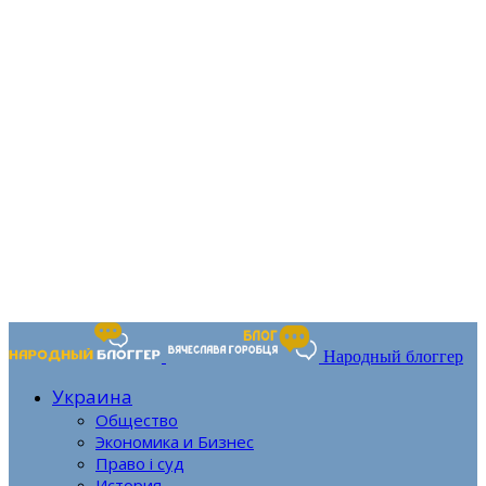
Народный блоггер
Украина
Общество
Экономика и Бизнес
Право і суд
История