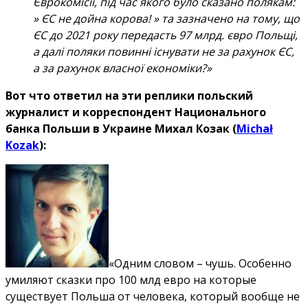
Єврокомісії, під час якого було сказано полякам:
» ЄС не дойна корова! » та зазначено на тому, що
ЄС до 2021 року передасть 97 млрд. євро Польщі,
а далі поляки повинні існувати не за рахунок ЄС,
а за рахунок власної економіки?»
Вот что ответил на эти реплики польский
журналист и корреспондент Национального
банка Польши в Украине Михал Козак (
Michał
Kozak
):
«Одним словом – чушь. Особенно
умиляют сказки про 100 млд евро на которые
существует Польша от человека, который вообще не