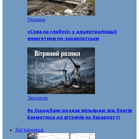
Украина
«Сова на глобусі» у децентралізації
енергетики по-закарпатськи
Экология
Як Ощадбанк роздає мільярди: від боргів
Бахматюка до вітряків на Закарпатті
Заграница