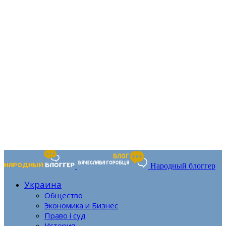
Народный блоггер
Украина
Общество
Экономика и Бизнес
Право і суд
История