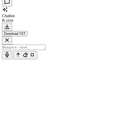
Chatbot
В сети
Download TXT