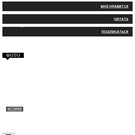
1,483
Фанаты
МНЕ НРАВИТСЯ
131
Читатели
ЧИТАТЬ
2,660
Подписчики
ПОДПИСАТЬСЯ
ФОТО
ИСТОРИЯ
Таракановский форт 2021
30.09.2021
0