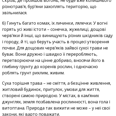
Скрізь, де пройшов вогонь, не буде вже колишнього
різнотрав’я, бур’яни захоплять територію, що
звільнилася.
6) Гинуть багато комах, їх личинки, лялечки. У вогні
горять усі живі істоти – сонечка, жужелиці, дощові
черв’яки й інші, що винищують різних шкідників саду
і городу, й ті, що беруть участь в процесі утворення
почви. Для дощових черв’яків зайвої сухої трави не
буває. Вони дружно і швидко її переробляють,
перетворюючи на цінне добриво, вносячи його в
глибину грунту до коренів рослин, і одночасно
роблять грунт рихлим, живим.
Суха торішня трава – не сміття, а безцінне живлення,
житловий будинок, притулок, умови для життя,
створені самою природою. У містах, в кам’яних
джунглях, земля позбавлена рослинності, вона гола і
витоптана. Природа так вижити не може – у неї свої
закони, які варто поважати.