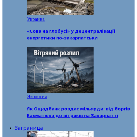
Украина
«Сова на глобусі» у децентралізації
енергетики по-закарпатськи
Экология
Як Ощадбанк роздає мільярди: від боргів
Бахматюка до вітряків на Закарпатті
Заграница