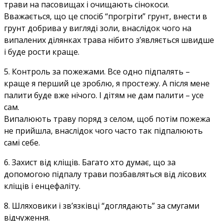
трави на пасовищах і очищають сінокоси.
Вважається, що це спосіб “прогріти” грунт, внести в
грунт добрива у вигляді золи, внаслідок чого на
випалених ділянках трава нібито з’являється швидше
і буде рости краще.
5. Контроль за пожежами. Все одно підпалять –
краще я перший це зроблю, я простежу. А після мене
палити буде вже нічого. І дітям не дам палити – усе
сам.
Випалюють траву поряд з селом, щоб потім пожежа
не прийшла, внаслідок чого часто так підпалюють
самі себе.
6. Захист від кліщів. Багато хто думає, що за
допомогою підпалу трави позбавляться від лісових
кліщів і енцефаліту.
8. Шляховики і зв’язківці “доглядають” за смугами
відчуження.