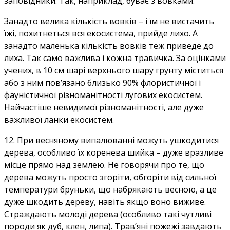
заповідники. Так, наприклад, буває з вовками.
Занадто велика кількість вовків – і їм не вистачить
їжі, похитнеться вся екосистема, прийде лихо. А
занадто маленька кількість вовків теж приведе до
лиха. Так само важлива і кожна травичка. За оцінками
учених, в 10 см шарі верхнього шару грунту міститься
або з ним пов’язано близько 90% флористичної і
фауністичної різноманітності лугових екосистем.
Найчастіше невидимої різноманітності, але дуже
важливої ланки екосистем.
12. При весняному випалюванні можуть ушкодитися
дерева, особливо їх коренева шийка – дуже вразливе
місце прямо над землею. Не говорячи про те, що
дерева можуть просто згоріти, обгоріти від сильної
температури бруньки, що набрякають весною, а це
дуже шкодить дереву, навіть якщо воно виживе.
Страждають молоді дерева (особливо такі чутливі
породи як дуб, клен, липа). Трав’яні пожежі завдають