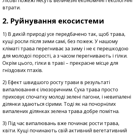
Лісові пожежі несуть величезні економічні і екологічні
втрати.
2. Руйнування екосистеми
1) В дикій природі усе передбачено так, щоб трава,
кущі росли після зими самі, без пожеж. У нашому
кліматі трава перегниває за зиму і не є перешкодою
для молодої порості, а з часом перегнивають і гілки.
Окрім цього, гілки в траві – прекрасне місце для
гніздових птахів.
2) Ефект швидшого росту трави в результаті
випалювання є ілюзоричним. Суха трава просто
приховує спочатку молоді зелені пагони, і невипалені
ділянки здаються сірими. Тоді як на почорнілих
випалених ділянках зелена трава добре помітна.
3) Під час випалювань вже починає рости трава,
квіти. Кущі починають свій активний вегетативний