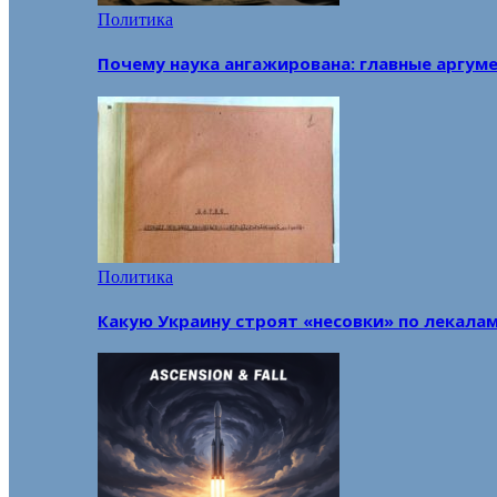
Политика
Почему наука ангажирована: главные аргум
Политика
Какую Украину строят «несовки» по лекала