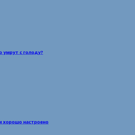
то умрут с голоду?
м хорошо настроено