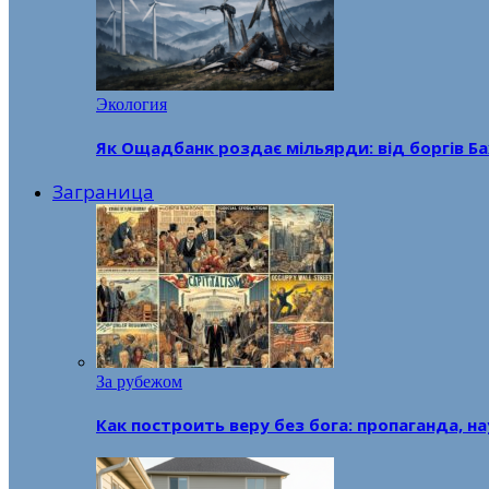
Экология
Як Ощадбанк роздає мільярди: від боргів Ба
Заграница
За рубежом
Как построить веру без бога: пропаганда, н