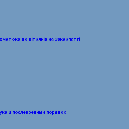
хматюка до вітряків на Закарпатті
аука и послевоенный порядок