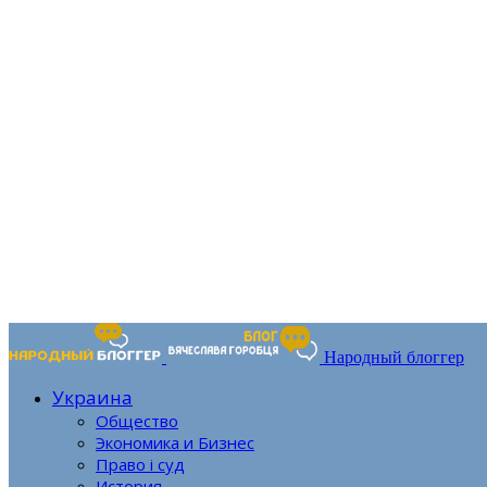
Народный блоггер
Украина
Общество
Экономика и Бизнес
Право і суд
История