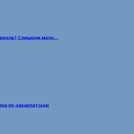
 баррель? Слишком мало…
тики по-закарпатськи