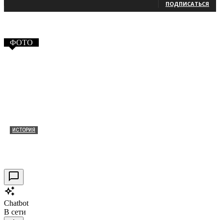
ПОДПИСАТЬСЯ
ФОТО
ИСТОРИЯ
Таракановский форт 2021
30.09.2021
0
Chatbot
В сети