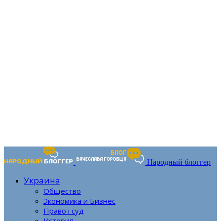
Народный блоггер
Украина
Общество
Экономика и Бизнес
Право і суд
История