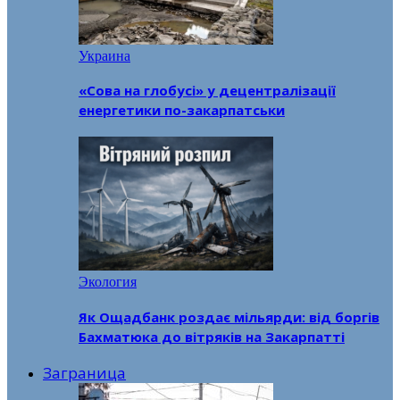
Украина
«Сова на глобусі» у децентралізації
енергетики по-закарпатськи
Экология
Як Ощадбанк роздає мільярди: від боргів
Бахматюка до вітряків на Закарпатті
Заграница