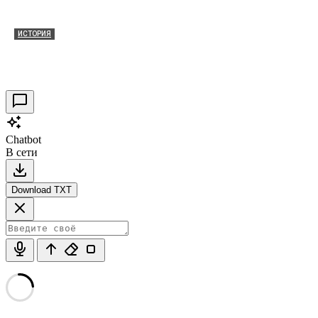
ИСТОРИЯ
Таракановский форт 2021
30.09.2021
0
Chatbot
В сети
Download TXT