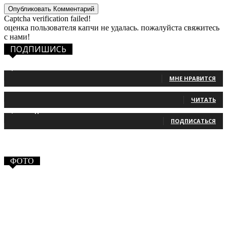
Captcha verification failed!
оценка пользователя капчи не удалась. пожалуйста свяжитесь
с нами!
ПОДПИШИСЬ
1,483
Фанаты
МНЕ НРАВИТСЯ
131
Читатели
ЧИТАТЬ
2,660
Подписчики
ПОДПИСАТЬСЯ
ФОТО