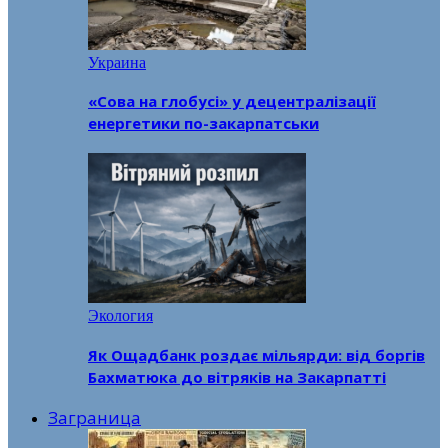
Украина
«Сова на глобусі» у децентралізації
енергетики по-закарпатськи
Экология
Як Ощадбанк роздає мільярди: від боргів
Бахматюка до вітряків на Закарпатті
Заграница