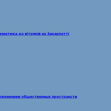
хматюка до вітряків на Закарпатті
рязнением общественных пространств