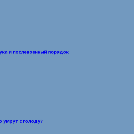
аука и послевоенный порядок
то умрут с голоду?