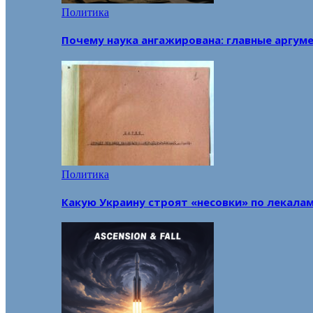
Политика
Почему наука ангажирована: главные аргум
Политика
Какую Украину строят «несовки» по лекала