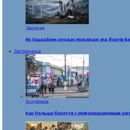
Экология
Як Ощадбанк роздає мільярди: від боргів Ба
Заграница
За рубежом
Как Польша борется с информационным заг