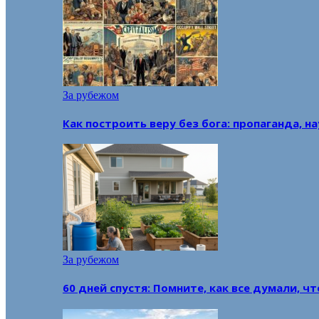
За рубежом
Как построить веру без бога: пропаганда, н
За рубежом
60 дней спустя: Помните, как все думали, ч