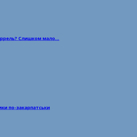
 баррель? Слишком мало…
тики по-закарпатськи