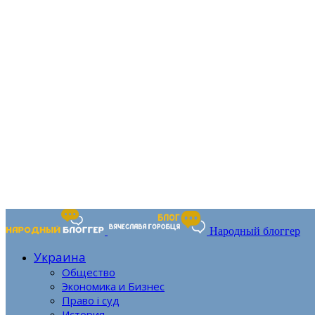
Народный блоггер
Украина
Общество
Экономика и Бизнес
Право і суд
История