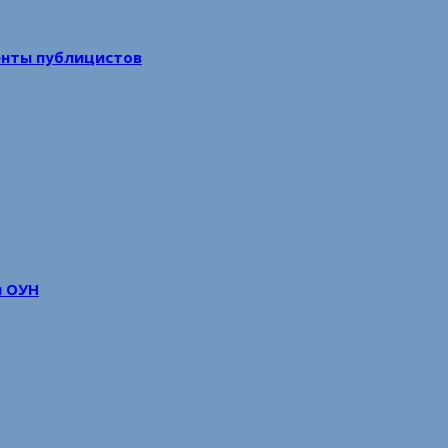
енты публицистов
м ОУН