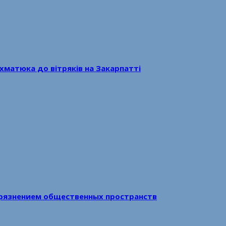
хматюка до вітряків на Закарпатті
рязнением общественных пространств