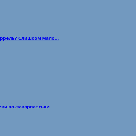
 баррель? Слишком мало…
тики по-закарпатськи