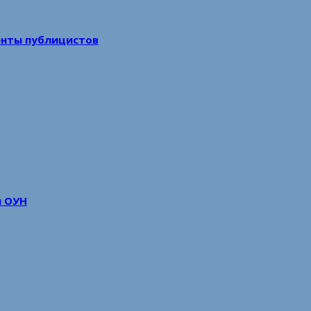
енты публицистов
м ОУН