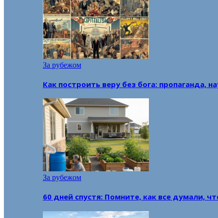
За рубежом
Как построить веру без бога: пропаганда, н
За рубежом
60 дней спустя: Помните, как все думали, ч