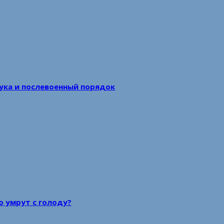
аука и послевоенный порядок
то умрут с голоду?