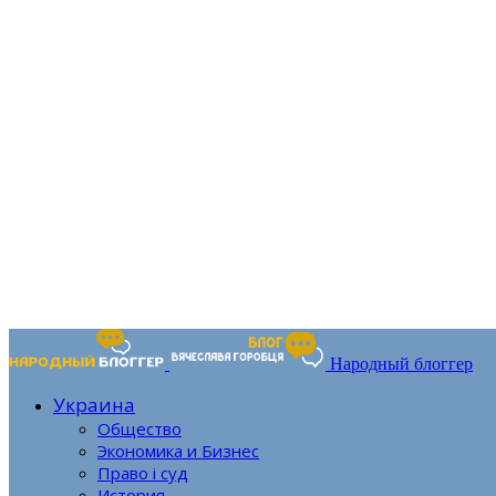
Народный блоггер
Украина
Общество
Экономика и Бизнес
Право і суд
История