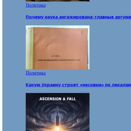
Политика
Почему наука ангажирована: главные аргум
Политика
Какую Украину строят «несовки» по лекала