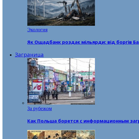
Экология
Як Ощадбанк роздає мільярди: від боргів Ба
Заграница
За рубежом
Как Польша борется с информационным заг